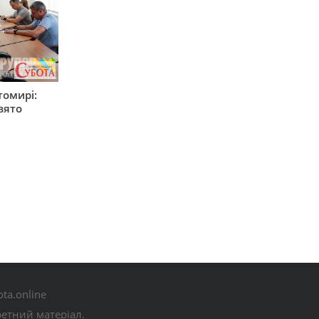
томирі:
вято
ta.online
ретний матеріал.