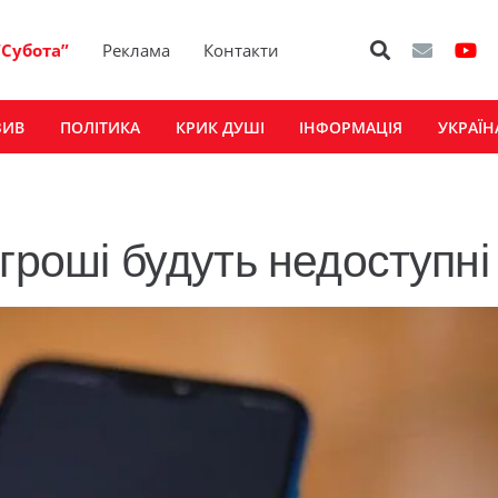
“Субота”
Реклама
Контакти
ЗИВ
ПОЛІТИКА
КРИК ДУШІ
ІНФОРМАЦІЯ
УКРАЇН
гроші будуть недоступні