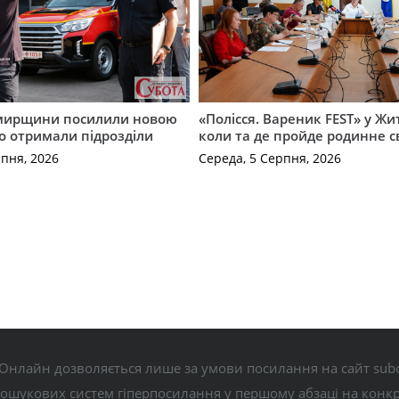
мирщини посилили новою
«Полісся. Вареник FEST» у Жи
о отримали підрозділи
коли та де пройде родинне с
рпня, 2026
Середа, 5 Серпня, 2026
Онлайн дозволяється лише за умови посилання на сайт subo
пошукових систем гіперпосилання у першому абзаці на конк