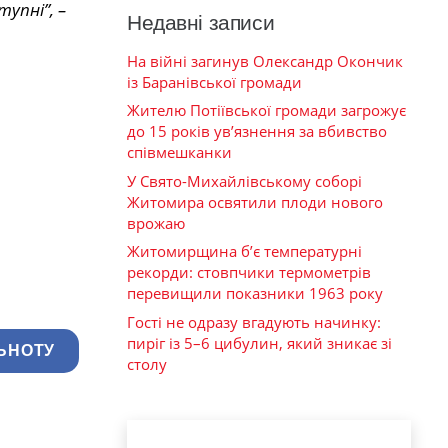
упні”, –
Недавні записи
На війні загинув Олександр Окончик
із Баранівської громади
Жителю Потіївської громади загрожує
до 15 років ув’язнення за вбивство
співмешканки
У Свято-Михайлівському соборі
Житомира освятили плоди нового
врожаю
Житомирщина б’є температурні
рекорди: стовпчики термометрів
перевищили показники 1963 року
Гості не одразу вгадують начинку:
пиріг із 5–6 цибулин, який зникає зі
ЬНОТУ
столу