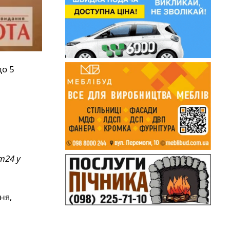
до 5
т24 у
ня,