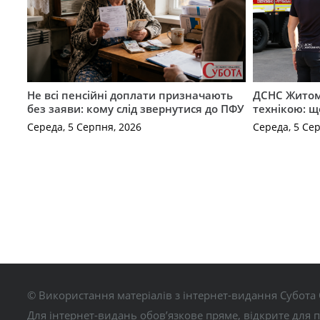
Не всі пенсійні доплати призначають
ДСНС Жито
без заяви: кому слід звернутися до ПФУ
технікою: щ
Середа, 5 Серпня, 2026
Середа, 5 Се
© Використання матеріалів з інтернет-видання Субота 
Для інтернет-видань обов’язкове пряме, відкрите для 