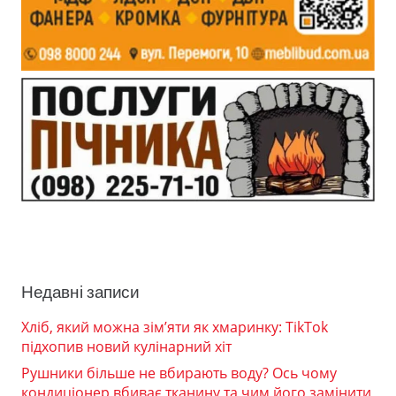
Недавні записи
Хліб, який можна зім’яти як хмаринку: TikTok
підхопив новий кулінарний хіт
Рушники більше не вбирають воду? Ось чому
кондиціонер вбиває тканину та чим його замінити