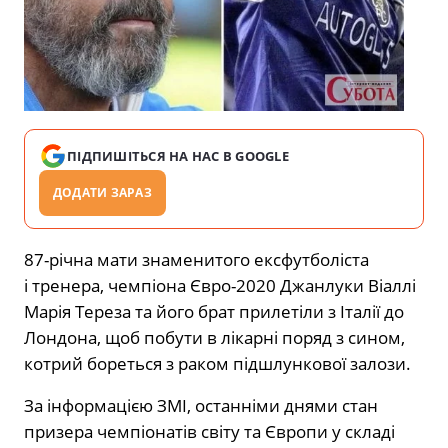
ПІДПИШІТЬСЯ НА НАС В GOOGLE
ДОДАТИ ЗАРАЗ
87-річна мати знаменитого ексфутболіста
і тренера, чемпіона Євро-2020 Джанлуки Віаллі
Марія Тереза та його брат прилетіли з Італії до
Лондона, щоб побути в лікарні поряд з сином,
котрий бореться з раком підшлункової залози.
За інформацією ЗМІ, останніми днями стан
призера чемпіонатів світу та Європи у складі