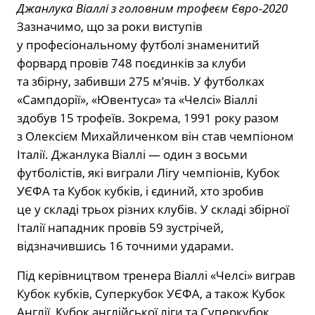
Джанлука Віаллі з головним трофеєм Євро-2020
Зазначимо, що за роки виступів
у професіональному футболі знаменитий
форвард провів 748 поєдинків за клуби
та збірну, забивши 275 м’ячів. У футболках
«Сампдорії», «Ювентуса» та «Челсі» Віаллі
здобув 15 трофеїв. Зокрема, 1991 року разом
з Олексієм Михайличенком він став чемпіоном
Італії. Джанлука Віаллі — один з восьми
футболістів, які виграли Лігу чемпіонів, Кубок
УЄФА та Кубок кубків, і єдиний, хто зробив
це у складі трьох різних клубів. У складі збірної
Італії нападник провів 59 зустрічей,
відзначившись 16 точними ударами.
Під керівництвом тренера Віаллі «Челсі» виграв
Кубок кубків, Суперкубок УЄФА, а також Кубок
Англії, Кубок англійської ліги та Суперкубок