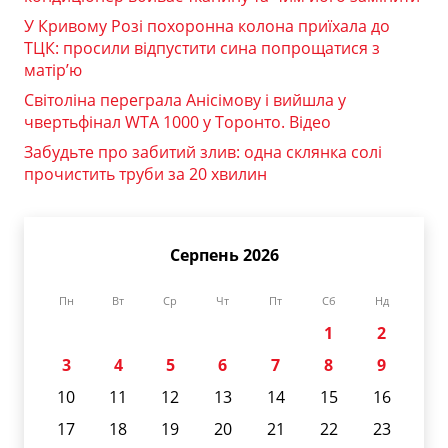
У Кривому Розі похоронна колона приїхала до
ТЦК: просили відпустити сина попрощатися з
матір’ю
Світоліна переграла Анісімову і вийшла у
чвертьфінал WTA 1000 у Торонто. Відео
Забудьте про забитий злив: одна склянка солі
прочистить труби за 20 хвилин
Серпень 2026
Пн
Вт
Ср
Чт
Пт
Сб
Нд
1
2
3
4
5
6
7
8
9
10
11
12
13
14
15
16
17
18
19
20
21
22
23