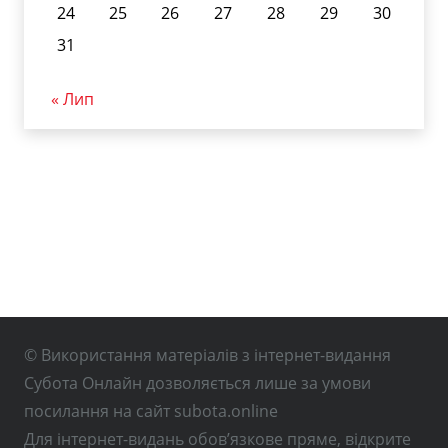
24
25
26
27
28
29
30
31
« Лип
© Використання матеріалів з інтернет-видання
Субота Онлайн дозволяється лише за умови
посилання на сайт subota.online
Для інтернет-видань обов’язкове пряме, відкрите