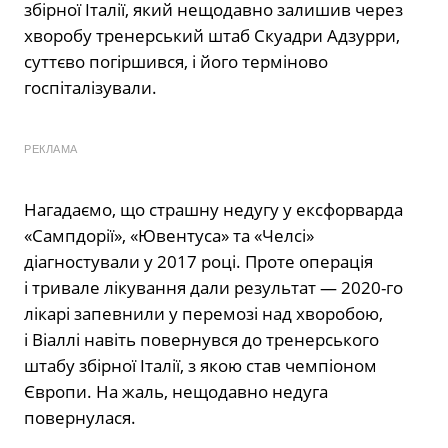
збірної Італії, який нещодавно залишив через
хворобу тренерський штаб Скуадри Адзурри,
суттєво погіршився, і його терміново
госпіталізували.
РЕКЛАМА
Нагадаємо, що страшну недугу у ексфорварда
«Сампдорії», «Ювентуса» та «Челсі»
діагностували у 2017 році. Проте операція
і тривале лікування дали результат — 2020-го
лікарі запевнили у перемозі над хворобою,
і Віаллі навіть повернувся до тренерського
штабу збірної Італії, з якою став чемпіоном
Європи. На жаль, нещодавно недуга
повернулася.