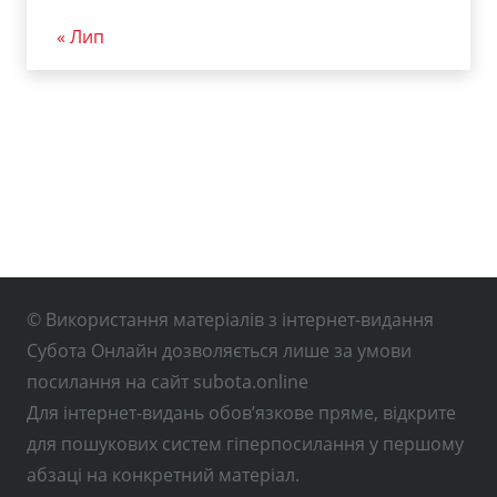
« Лип
© Використання матеріалів з інтернет-видання
Субота Онлайн дозволяється лише за умови
посилання на сайт subota.online
Для інтернет-видань обов’язкове пряме, відкрите
для пошукових систем гіперпосилання у першому
абзаці на конкретний матеріал.