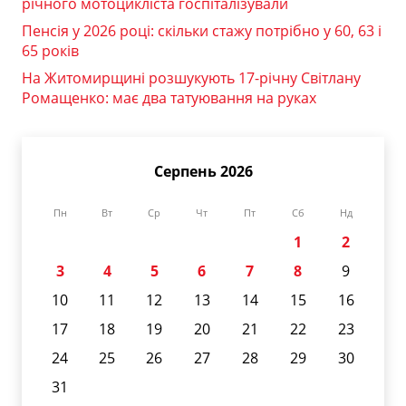
річного мотоцикліста госпіталізували
Пенсія у 2026 році: скільки стажу потрібно у 60, 63 і
65 років
На Житомирщині розшукують 17-річну Світлану
Ромащенко: має два татуювання на руках
Серпень 2026
Пн
Вт
Ср
Чт
Пт
Сб
Нд
1
2
3
4
5
6
7
8
9
10
11
12
13
14
15
16
17
18
19
20
21
22
23
24
25
26
27
28
29
30
31