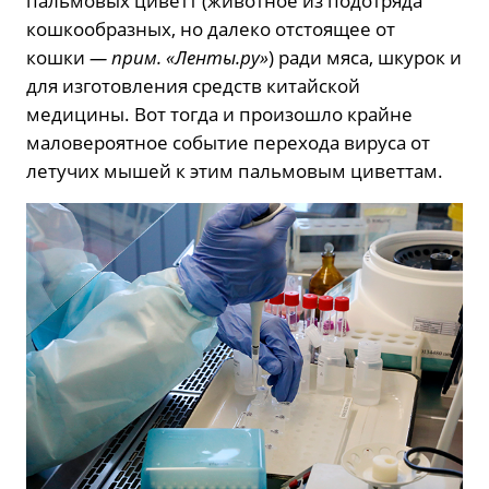
пальмовых циветт (животное из подотряда
кошкообразных, но далеко отстоящее от
кошки
— прим. «Ленты.ру»
) ради мяса, шкурок и
для изготовления средств китайской
медицины. Вот тогда и произошло крайне
маловероятное событие перехода вируса от
летучих мышей к этим пальмовым циветтам.