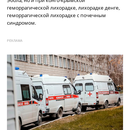
Эбола, но и при конго-крымской
геморрагической лихорадке, лихорадке денге,
геморрагической лихорадке с почечным
синдромом.
РЕКЛАМА