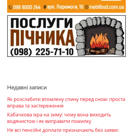
Недавні записи
Як розслабити втомлену спину перед сном: проста
вправа та застереження
Кабачкова ікра на зиму: чому вона виходить
водянистою і як виправити помилку
Не всі пенсійні доплати призначають без заяви: