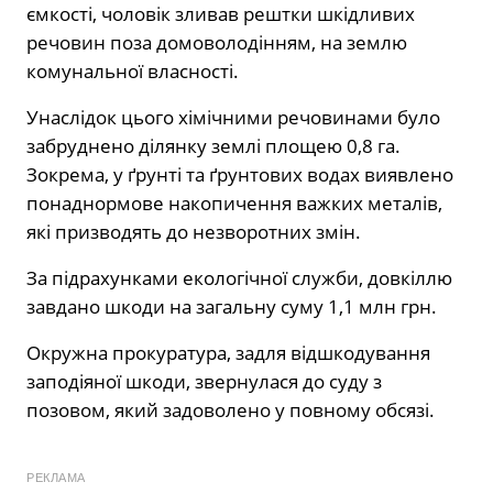
ємкості, чоловік зливав рештки шкідливих
речовин поза домоволодінням, на землю
комунальної власності.
Унаслідок цього хімічними речовинами було
забруднено ділянку землі площею 0,8 га.
Зокрема, у ґрунті та ґрунтових водах виявлено
понаднормове накопичення важких металів,
які призводять до незворотних змін.
За підрахунками екологічної служби, довкіллю
завдано шкоди на загальну суму 1,1 млн грн.
Окружна прокуратура, задля відшкодування
заподіяної шкоди, звернулася до суду з
позовом, який задоволено у повному обсязі.
РЕКЛАМА