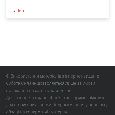
« Лип
© Використання матеріалів з інтернет-видання
Субота Онлайн дозволяється лише за умови
посилання на сайт subota.online
Для інтернет-видань обов’язкове пряме, відкрите
для пошукових систем гіперпосилання у першому
абзаці на конкретний матеріал.