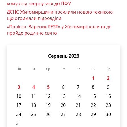
кому слід звернутися до ПФУ
ДСНС Житомирщини посилили новою технікою:
що отримали підрозділи
«Полісся. Вареник FEST» у Житомирі: коли та де
пройде родинне свято
Серпень 2026
Пн
Вт
Ср
Чт
Пт
Сб
Нд
1
2
3
4
5
6
7
8
9
10
11
12
13
14
15
16
17
18
19
20
21
22
23
24
25
26
27
28
29
30
31