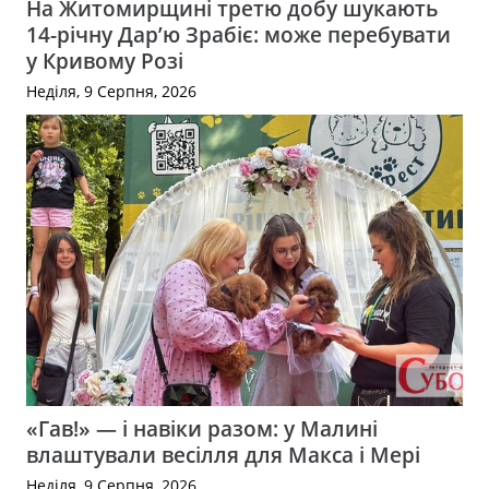
На Житомирщині третю добу шукають
14-річну Дар’ю Зрабіє: може перебувати
у Кривому Розі
Неділя, 9 Серпня, 2026
«Гав!» — і навіки разом: у Малині
влаштували весілля для Макса і Мері
Неділя, 9 Серпня, 2026