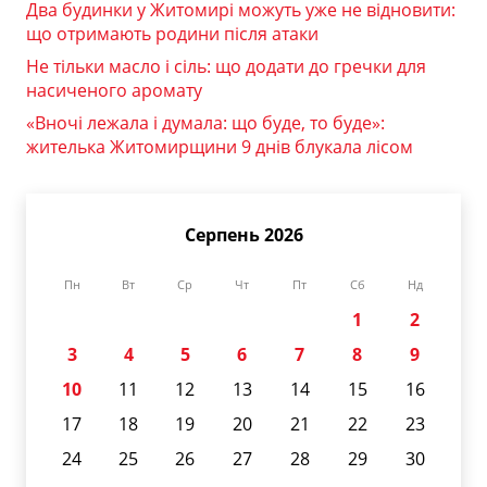
Два будинки у Житомирі можуть уже не відновити:
що отримають родини після атаки
Не тільки масло і сіль: що додати до гречки для
насиченого аромату
«Вночі лежала і думала: що буде, то буде»:
жителька Житомирщини 9 днів блукала лісом
Серпень 2026
Пн
Вт
Ср
Чт
Пт
Сб
Нд
1
2
3
4
5
6
7
8
9
10
11
12
13
14
15
16
17
18
19
20
21
22
23
24
25
26
27
28
29
30