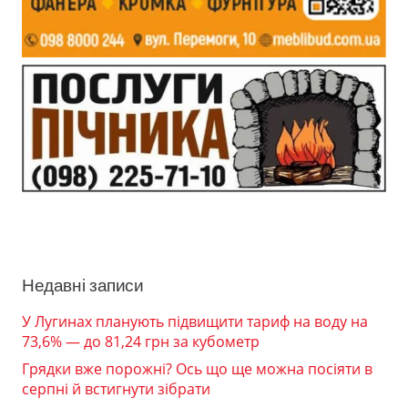
Недавні записи
У Лугинах планують підвищити тариф на воду на
73,6% — до 81,24 грн за кубометр
Грядки вже порожні? Ось що ще можна посіяти в
серпні й встигнути зібрати