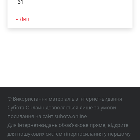
31
« Лип
© Використання матеріалів з інтернет-видання
Субота Онлайн дозволяється лише за умови
посилання на сайт subota.online
Для інтернет-видань обов’язкове пряме, відкрите
для пошукових систем гіперпосилання у першому