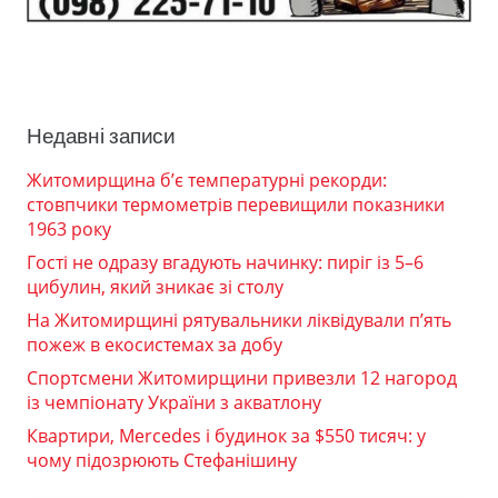
Недавні записи
Житомирщина б’є температурні рекорди:
стовпчики термометрів перевищили показники
1963 року
Гості не одразу вгадують начинку: пиріг із 5–6
цибулин, який зникає зі столу
На Житомирщині рятувальники ліквідували п’ять
пожеж в екосистемах за добу
Спортсмени Житомирщини привезли 12 нагород
із чемпіонату України з акватлону
Квартири, Mercedes і будинок за $550 тисяч: у
чому підозрюють Стефанішину