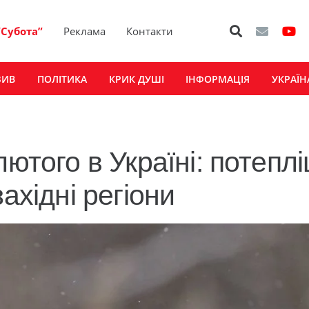
“Субота”
Реклама
Контакти
ЗИВ
ПОЛІТИКА
КРИК ДУШІ
ІНФОРМАЦІЯ
УКРАЇН
лютого в Україні: потепл
ахідні регіони