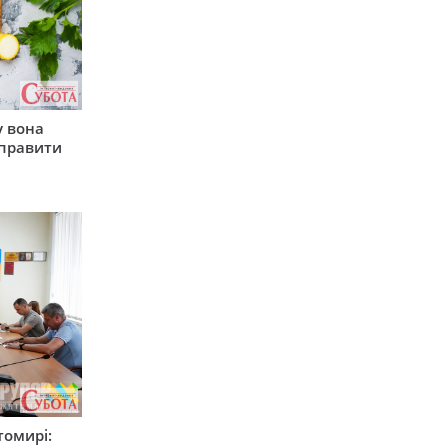
у вона
иправити
томирі: