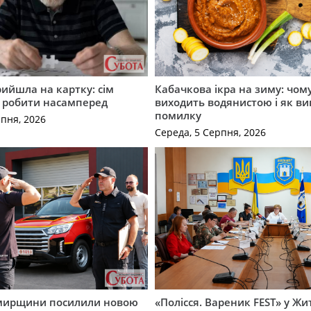
рийшла на картку: сім
Кабачкова ікра на зиму: чом
о робити насамперед
виходить водянистою і як в
помилку
рпня, 2026
Середа, 5 Серпня, 2026
мирщини посилили новою
«Полісся. Вареник FEST» у Жи