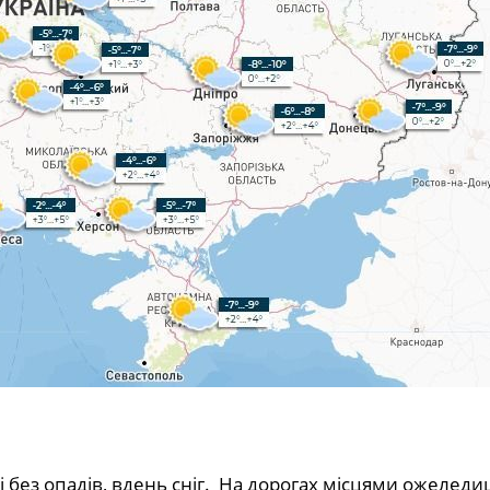
і без опадів, вдень сніг. На дорогах місцями ожеледи