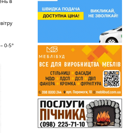
ень в
вітру
– 0-5°