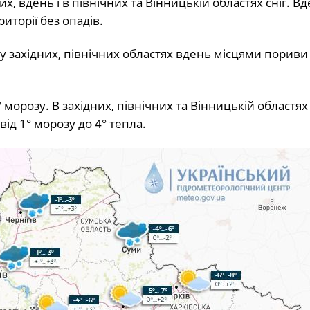
их, вдень і в північних та Вінницькій областях сніг. Вд
риторії без опадів.
, у західних, північних областях вдень місцями пориви 
 морозу. В західних, північних та Вінницькій областях 
ід 1° морозу до 4° тепла.