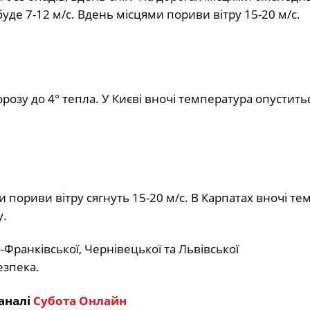
буде 7-12 м/с. Вдень місцями пориви вітру 15-20 м/с.
морозу до 4° тепла. У Києві вночі температура опуститьс
 пориви вітру сягнуть 15-20 м/с. В Карпатах вночі те
у.
о-Франківської, Чернівецької та Львівської
езпека.
аналі
Субота Онлайн