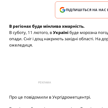
ПІДПИШІТЬСЯ НА НАС 
В регіонах буде мінлива хмарність.
В суботу, 11 лютого, в
Україні
буде морозна погод
опади. Сніг і дощ накриють західні області. На д
ожеледиця.
РЕКЛАМА
Про це повідомили в Укргідрометцентрі.