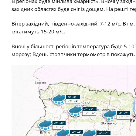
В регіонах буде мінлива хмарність. Вночі у західн
західних областях буде сніг із дощем. На решті те
Вітер західний, південно-західний, 7-12 м/с. Втім
сягатимуть 15-20 м/с.
Вночі у більшості регіонів температура буде 5-10°
морозу; Вдень стовпчики термометрів покажуть в