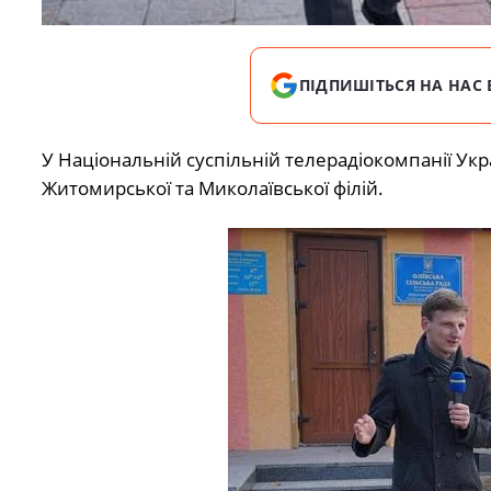
ПІДПИШІТЬСЯ НА НАС 
У Національній суспільній телерадіокомпанії Ук
Житомирської та Миколаївської філій.