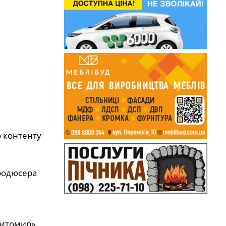
о контенту
продюсера
Житомир».