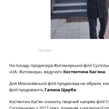
РЕКЛАМА
На посаду продюсера Житомирської філії Суспіль
«UA: Житомира», ведучого
Костянтина Кас’яна
.
Для Миколаївської філії продюсера не обрали, к
філії продовжить
Галина Щерба
.
Костянтин Кас’ян очолить творчий напрям філії С
Суспільному з 2017 року, починав з організації 