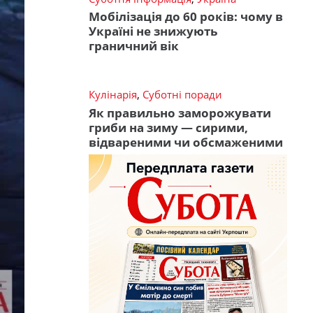
Мобілізація до 60 років: чому в
Україні не знижують
граничний вік
Кулінарія
,
Суботні поради
Як правильно заморожувати
гриби на зиму — сирими,
відвареними чи обсмаженими