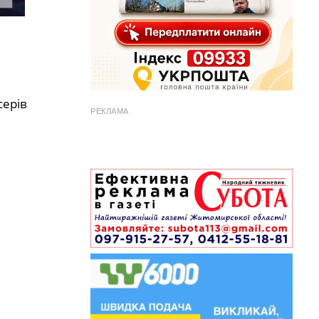
серів
РЕКЛАМА