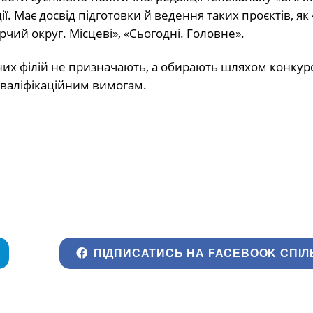
. Має досвід підготовки й ведення таких проєктів, як
чий округ. Місцеві», «Сьогодні. Головне».
них філій не призначають, а обирають шляхом конкурс
є кваліфікаційним вимогам.
ПІДПИСАТИСЬ НА FACEBOOK СПІЛ