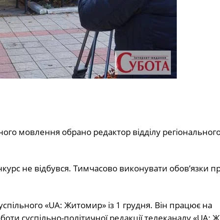
ного мовлення обрано редактор відділу регіональног
онкурс не відбувся. Тимчасово виконувати обов’язки 
успільного «UA: Житомир» із 1 грудня. Він працює на
роботи суспільно-політичної редакції телеканалу «UA: 