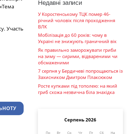
Недавні записи
 «Тема
У Коростенському ТЦК помер 46-
річний чоловік після проходження
ВЛК
у. Участь
Мобілізація до 60 років: чому в
Україні не знижують граничний вік
Як правильно заморожувати гриби
на зиму — сирими, відвареними чи
обсмаженими
7 серпня у Бердичеві попрощаються із
Захисником Дмитром Плаксюком
Росте купками під тополею: на який
гриб схожа незвична біла знахідка
ЬНОТУ
Серпень 2026
Пн
Вт
Ср
Чт
Пт
Сб
Нд