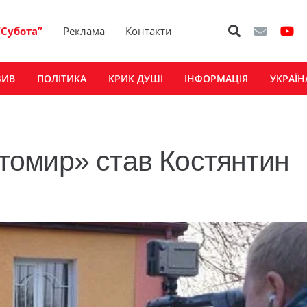
“Субота”
Реклама
Контакти
ЗИВ
ПОЛІТИКА
КРИК ДУШІ
ІНФОРМАЦІЯ
УКРАЇН
омир» став Костянтин