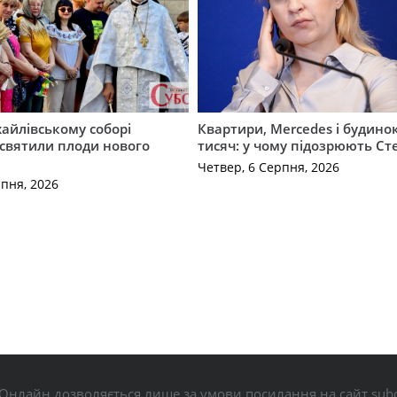
айлівському соборі
Квартири, Mercedes і будинок
святили плоди нового
тисяч: у чому підозрюють С
Четвер, 6 Серпня, 2026
рпня, 2026
Онлайн дозволяється лише за умови посилання на сайт subo