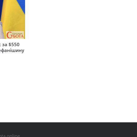
 за $550
тефанішину
ta.online