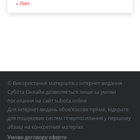
« Лип
© Використання матеріалів з інтернет-видання
Субота Онлайн дозволяється лише за умови
посилання на сайт subota.online
Для інтернет-видань обов’язкове пряме, відкрите
для пошукових систем гіперпосилання у першому
абзаці на конкретний матеріал.
Умови договору оферти