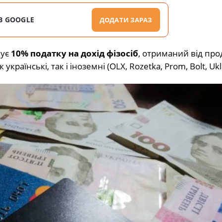
В GOOGLE
ДОДАТИ ЗАРАЗ
жує
10% податку на дохід фізосіб
, отриманий від пр
раїнські, так і іноземні (OLX, Rozetka, Prom, Bolt, Uk