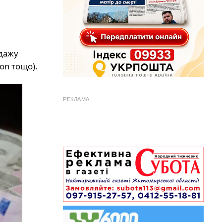
одажу
lon тощо).
РЕКЛАМА