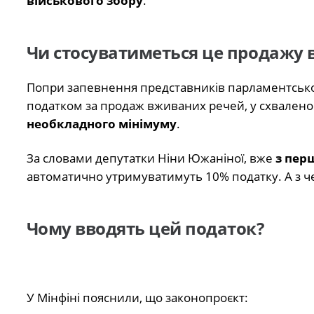
військового збору
.
Чи стосуватиметься це продажу
Попри запевнення представників парламентськог
податком за продаж вживаних речей, у схвалено
необкладного мінімуму
.
За словами депутатки Ніни Южаніної, вже
з пер
автоматично утримуватимуть 10% податку. А з ч
Чому вводять цей податок?
У Мінфіні пояснили, що законопроєкт: