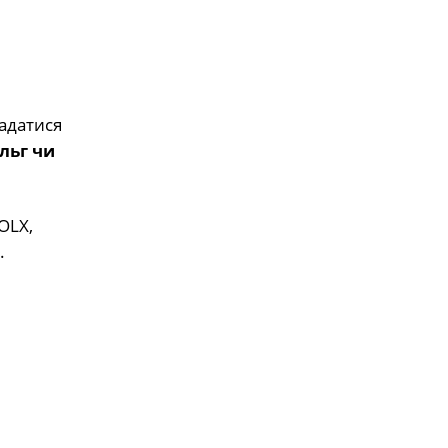
адатися
льг чи
OLX,
.