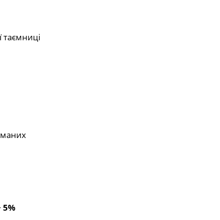
ї таємниці
йманих
 5%