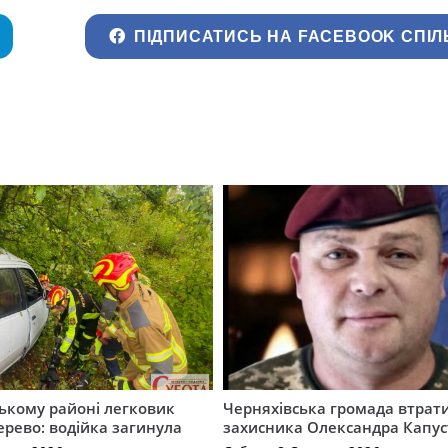
ПІДПИСАТИСЬ НА FACEBOOK СПІЛ
ькому районі легковик
Черняхівська громада втрат
дерево: водійка загинула
захисника Олександра Капус