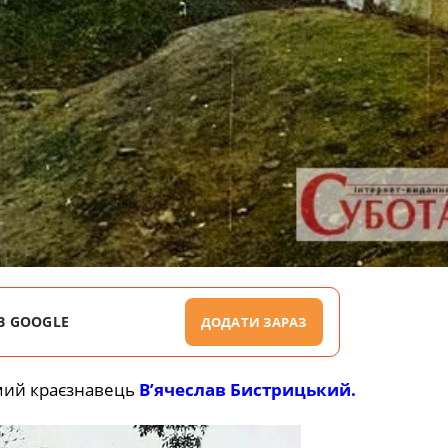
В GOOGLE
ДОДАТИ ЗАРАЗ
мий краєзнавець
В’ячеслав Бистрицький.