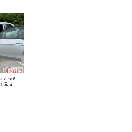
є дітей,
П біля