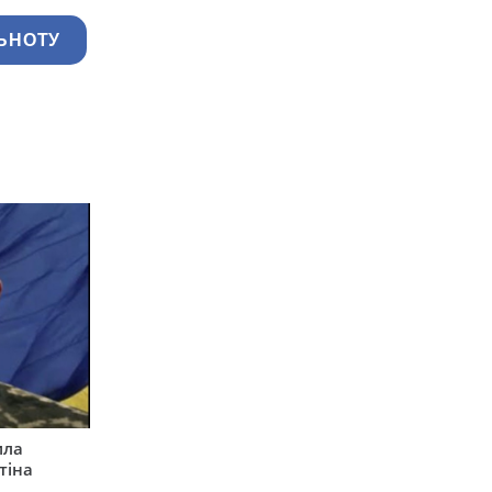
ЬНОТУ
ила
тіна