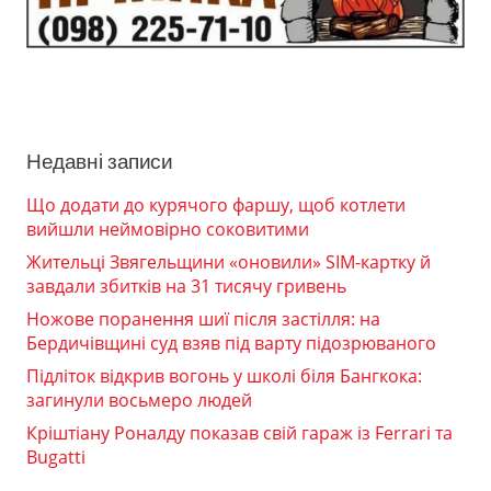
Недавні записи
Що додати до курячого фаршу, щоб котлети
вийшли неймовірно соковитими
Жительці Звягельщини «оновили» SIM-картку й
завдали збитків на 31 тисячу гривень
Ножове поранення шиї після застілля: на
Бердичівщині суд взяв під варту підозрюваного
Підліток відкрив вогонь у школі біля Бангкока:
загинули восьмеро людей
Кріштіану Роналду показав свій гараж із Ferrari та
Bugatti