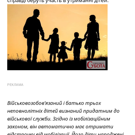
справді беруть участь в утриманні дітей.
РЕКЛАМА
Військовозобов’язаний і батько трьох
неповнолітніх дітей визнаний придатним до
військової служби. Згідно із мобілізаційним
законом, він автоматично має отримати
відстрочку від мобілізації. Його діти народжені