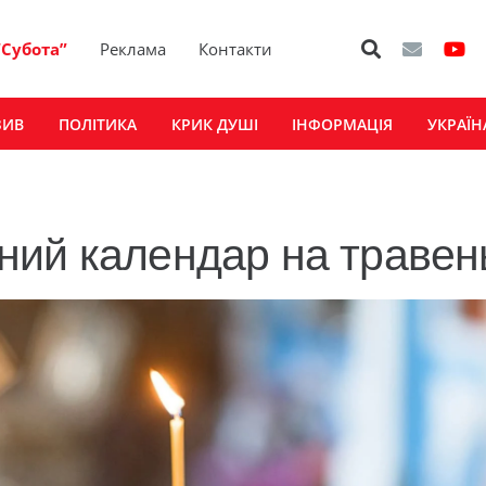
“Субота”
Реклама
Контакти
ЗИВ
ПОЛІТИКА
КРИК ДУШІ
ІНФОРМАЦІЯ
УКРАЇН
ний календар на травен