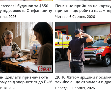
ercedes і будинок за $550
Пенсія не прийшла на картку
му підозрюють Стефанішину
причин і що робити насампе
рпня, 2026
Четвер, 6 Серпня, 2026
ійні доплати призначають
ДСНС Житомирщини посили
кому слід звернутися до ПФУ
технікою: що отримали підро
рпня, 2026
Середа, 5 Серпня, 2026