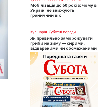
Мобілізація до 60 років: чому в
Україні не знижують
граничний вік
Кулінарія
,
Суботні поради
Як правильно заморожувати
гриби на зиму — сирими,
відвареними чи обсмаженими