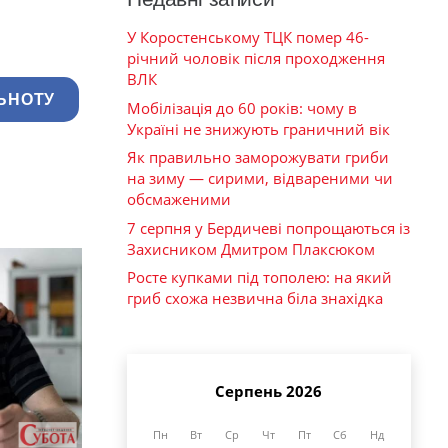
У Коростенському ТЦК помер 46-
річний чоловік після проходження
ВЛК
ЬНОТУ
Мобілізація до 60 років: чому в
Україні не знижують граничний вік
Як правильно заморожувати гриби
на зиму — сирими, відвареними чи
обсмаженими
7 серпня у Бердичеві попрощаються із
Захисником Дмитром Плаксюком
Росте купками під тополею: на який
гриб схожа незвична біла знахідка
Серпень 2026
Пн
Вт
Ср
Чт
Пт
Сб
Нд