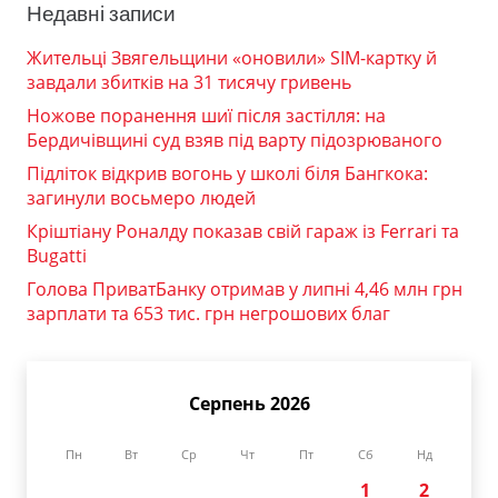
Недавні записи
Жительці Звягельщини «оновили» SIM-картку й
завдали збитків на 31 тисячу гривень
Ножове поранення шиї після застілля: на
Бердичівщині суд взяв під варту підозрюваного
Підліток відкрив вогонь у школі біля Бангкока:
загинули восьмеро людей
Кріштіану Роналду показав свій гараж із Ferrari та
Bugatti
Голова ПриватБанку отримав у липні 4,46 млн грн
зарплати та 653 тис. грн негрошових благ
Серпень 2026
Пн
Вт
Ср
Чт
Пт
Сб
Нд
1
2