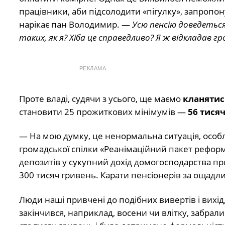
працівники, аби підсолодити «пігулку», запропо
нарікає пан Володимир. —
Усю пенсію доведеться
таких, як я? Хіба це справедливо? Я ж відкладав г
РЕКЛАМА
Проте владі, судячи з усього, ще маємо
кланятис
становити 25 прожиткових мінімумів —
56 тися
— На мою думку, це ненормальна ситуація, особл
громадської спілки «Реанімаційний пакет рефор
депозитів у сукупний дохід домогосподарства при
300 тисяч гривень. Карати пенсіонерів за ощадл
Люди наші привчені до подібних вивертів і вихід,
закінчився, наприклад, восени чи влітку, забра