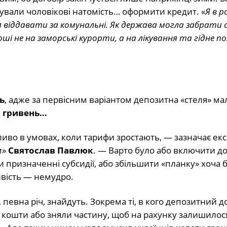
нували чоловікові натомість… оформити кредит. «
Я в р
 віддавати за комунальні. Як держава могла забрати с
роші не на заморські курорти, а на лікування та гідне п
ь
, адже за первісним варіантом депозитна «стеля» ма
ч гривень…
иво в умовах, коли тарифи зростають, — зазначає ек
м»
Святослав Павлюк
. — Варто було або включити до
 призначенні субсидії, або збільшити «планку» хоча б
ивість — немудро.
 певна річ, знайдуть. Зокрема ті, в кого депозитний д
ли кошти або зняли частину, щоб на рахунку залишило