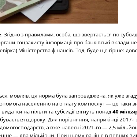
Згідно з правилами, особа, що звертається по субсид
органи соцзахисту інформації про банківські вклади не
евірка) Міністерства фінансів. Тоді буде ще гірше: дов
я, мовляв, ця норма була запроваджена, як уже згад
допомога населенню на оплату компослуг — це таки з
видатки на пільги та субсидії сягнуть понад
40 мілья
дбувається щороку. Для порівняння, наприкінці 2017-г
омогосподарств, а вже навесні 2021-го — 2,5 мільйон
енше — два мільйони. При цьому раніше в певних ви