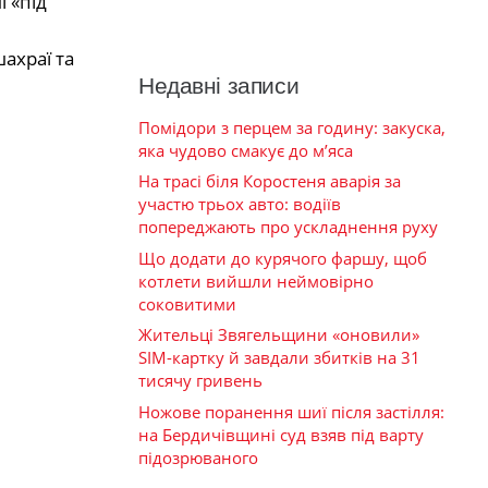
 «під
шахраї та
Недавні записи
Помідори з перцем за годину: закуска,
яка чудово смакує до м’яса
На трасі біля Коростеня аварія за
участю трьох авто: водіїв
попереджають про ускладнення руху
Що додати до курячого фаршу, щоб
котлети вийшли неймовірно
соковитими
Жительці Звягельщини «оновили»
SIM-картку й завдали збитків на 31
тисячу гривень
Ножове поранення шиї після застілля:
на Бердичівщині суд взяв під варту
підозрюваного