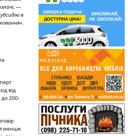
озпачі
, —
убсидію в
оховання
».
ла
сперт
хід від
 до 200-
оговір
ся менше