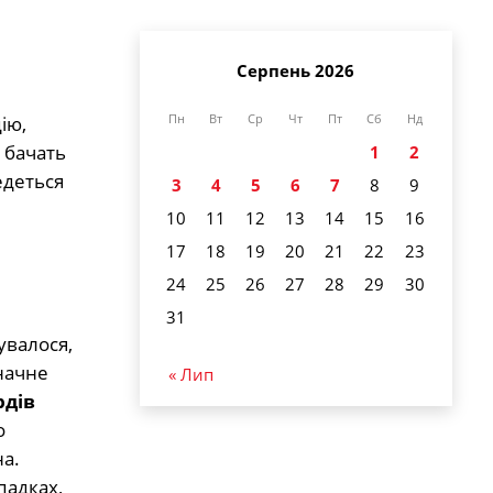
Серпень 2026
ію,
Пн
Вт
Ср
Чт
Пт
Сб
Нд
 бачать
1
2
едеться
3
4
5
6
7
8
9
10
11
12
13
14
15
16
17
18
19
20
21
22
23
24
25
26
27
28
29
30
31
увалося,
начне
« Лип
рдів
о
а.
падках,