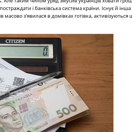
. Але таким чином уряд змусив українців ховати гроші
 постраждати і банківська система країни. Існує й інша
в масово з’явилася в домівках готівка, активізуються 