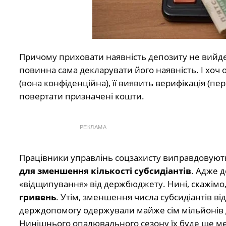
Причому приховати наявність депозиту не вийде. 
повинна сама декларувати його наявність. І хоч 
(вона конфіденційна), її виявить верифікація (пер
повертати призначені кошти.
РЕКЛАМА
Працівники управлінь соцзахисту виправдовуютьс
для зменшення кількості субсидіантів
. Адже 
«відщипування» від держбюджету. Нині, скажімо, 
гривень
. Утім, зменшення числа субсидіантів ві
держдопомогу одержували майже сім мільйонів д
Нинішнього опалювального сезону їх буде ще м