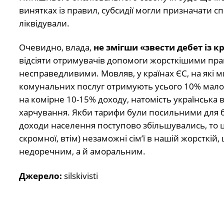
винятках із правил, субсидії могли призначати спе
ліквідували.
Очевидно, влада,
не змігши «звести дебет із 
відсіяти отримувачів допомоги жорсткішими прави
несправедливими. Мовляв, у країнах ЄС, на які м
комунальних послуг отримують усього 10% мало
на комірне 10-15% доходу, натомість українська
харчування. Якби тарифи були посильними для біл
доходи населення поступово збільшувались, то ц
скромної, втім) незаможні сім’ї в нашій жорсткій,
недоречним, а й аморальним.
Джерело:
silskivisti