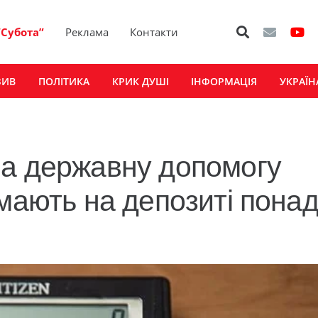
“Субота”
Реклама
Контакти
ЗИВ
ПОЛІТИКА
КРИК ДУШІ
ІНФОРМАЦІЯ
УКРАЇН
на державну допомогу
мають на депозиті понад