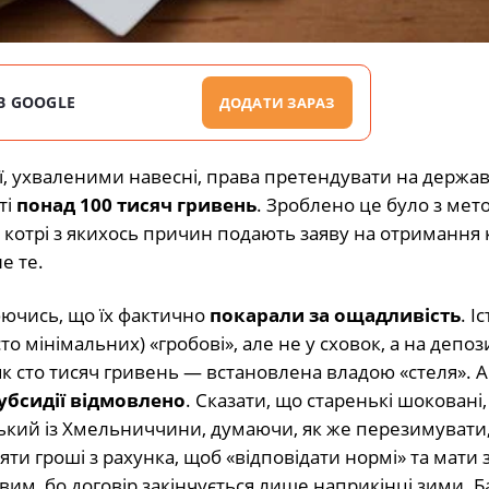
В GOOGLE
ДОДАТИ ЗАРАЗ
ії, ухваленими навесні, права претендувати на держа
ті
понад 100 тисяч гривень
. Зроблено це було з мет
в, котрі з якихось причин подають заяву на отримання 
е те.
ючись, що їх фактично
покарали за ощадливість
. Іс
то мінімальних) «гробові», але не у сховок, а на депозит
як сто тисяч гривень — встановлена владою «стеля». 
субсидії відмовлено
. Сказати, що старенькі шоковані
ький із Хмельниччини, думаючи, як же перезимувати
яти гроші з рахунка, щоб «відповідати нормі» та мати 
м, бо договір закінчується лише наприкінці зими. Ба