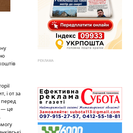
вну
ою
РЕКЛАМА
коштів
торії
, і от за
А перед
, — це
,
змогу
нківські