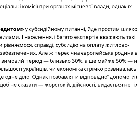
ціальні комісії при органах місцевої влади, однак їх
кредитом»
у субсидійному питанні, йде простим шлях
лами. І населення, і багато експертів вважають такі
и рівняємося, справді, субсидію на оплату житлово-
забезпечених. Але ж пересічна європейська родина 
 в зимовий період — близько 30%, а ще майже 50% — 
ьшості українців, чи економіка стрімко розвивалась і
е одне діло. Однак позбавляти відповідної допомоги 
 щоб не сказати — жорстокій, дійсності, видається не т