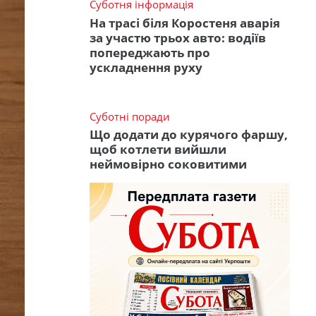
Суботня інформація
На трасі біля Коростеня аварія
за участю трьох авто: водіїв
попереджають про
ускладнення руху
Суботні поради
Що додати до курячого фаршу,
щоб котлети вийшли
неймовірно соковитими