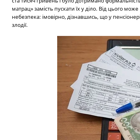
ста тисяч гривень і було дотримано формальність
матрац» замість пускати їх у діло. Від цього може
небезпека: імовірно, дізнавшись, що у пенсіонері
злодії.