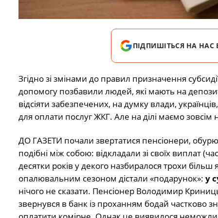
ПІДПИШІТЬСЯ НА НАС 
Згідно зі змінами до правил призначення субсид
допомогу позбавили людей, які мають на депози
відсіяти забезпечених, на думку влади, українці
для оплати послуг ЖКГ. Але на ділі маємо зовсім н
ДО ГАЗЕТИ почали звертатися пенсіонери, обурю
подібні між собою: відкладали зі своїх виплат (час
десятки років у декого назбиралося трохи більш 
опалювальним сезоном дістали «подарунок»:
у 
нічого не сказати. Пенсіонер Володимир Криниц
звернувся в банк із проханням бодай частково зн
оплатити комірне. Однак це виявилося неможливи