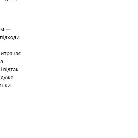
ом —
 підходи
витрачає
на
 відтак
(дуже
ільки