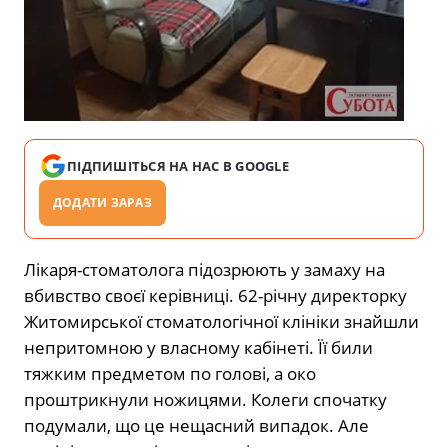
ПІДПИШІТЬСЯ НА НАС В GOOGLE
ДОДАТИ ЗАРАЗ
Лікаря-стоматолога підозрюють у замаху на
вбивство своєї керівниці. 62-річну директорку
Житомирської стоматологічної клініки знайшли
непритомною у власному кабінеті. Її били
тяжким предметом по голові, а око
проштрикнули ножицями. Колеги спочатку
подумали, що це нещасний випадок. Але