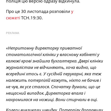
поліція цю версію одразу відкинула.
Про це 30 листопада розповіли
у
сюжеті
ТСН.19:30.
РЕКЛАМА
«Непритомну директорку приватної
стоматологічної клініки у власному кабінеті у
калюжі крові знайшла бухгалтерка. Двері клініки
журналістам не відчиняють, хоча видно, що
всередині хтось є. У сусідній перукарні, яка теж
належить потерпілій кажуть, ніхто не бачив і
не чув, як усе сталося. Спочатку думали, що це
нещасний випадок. Директорка впала і
нахромилася на ножиці. Вони стирчали в оці.
Колеги викликали швидку. Потерпілу доправили