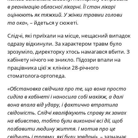
в реанімацію обласної лікарні. Її стан лікарі
оцінюють як тяжкий. У жінки травми голови
та ока»,
– йдеться у сюжеті.
Слідчі, які приїхали на місце, нещасний випадок
одразу відкинули. За характером травм було
зрозуміло, директорку хтось намагався вбити. З
кабінету нічого не зникло. Підозри впали на
працівника цієї ж клініки 28-річного
стоматолога-ортопеда.
«Обстановка свідчила про те, що вона просто
сиділа в кабінеті і наносила собі макіяж, а далі
вона впала від удару, і фактично втратила
свідомість. Слідчі кваліфікують справу як замах
на вбивство, тобто були виконані всі дії, щоб
позбавити людину життя. І мотив про це
свідчить і травми, які були завдані»,
– зазначає