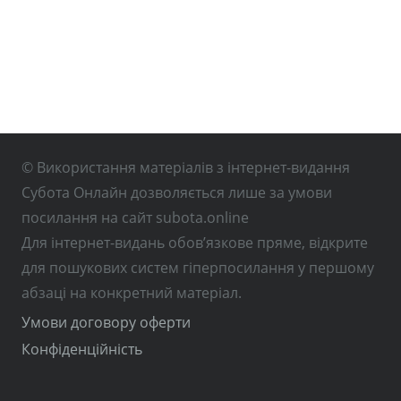
© Використання матеріалів з інтернет-видання
Субота Онлайн дозволяється лише за умови
посилання на сайт subota.online
Для інтернет-видань обов’язкове пряме, відкрите
для пошукових систем гіперпосилання у першому
абзаці на конкретний матеріал.
Умови договору оферти
Конфіденційність