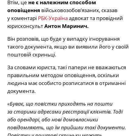
Втім, це
не є належним способом
оповіщення
військовозобов’язаних, сказав
у коментарі
РБК-Україна
адвокат та провідний
юрисконсульт
Антон Маринич.
Він розповів, що буде у випадку ігнорування
такого документа, якщо ви виявили його у своїй
поштовій скриньці.
За словами юриста, такі папери не вважаються
правильним методом оповіщення, оскільки
людина має особисто розписатися в отриманні
документа.
«Буває, що повістки приходять на пошти
за старими адресами реєстрації клієнтів. Тоді
або орендарі, або нові домовласники
повідомляють, що їм прийшли такі документи.
Повістки у поштові скриньки можуть