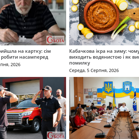
рийшла на картку: сім
Кабачкова ікра на зиму: чом
о робити насамперед
виходить водянистою і як в
помилку
рпня, 2026
Середа, 5 Серпня, 2026