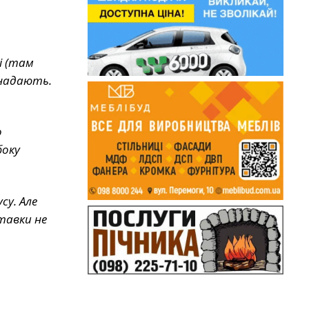
і (там
 надають.
о
боку
су. Але
тавки не