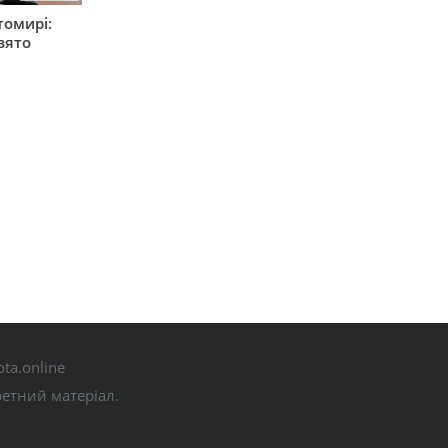
томирі:
вято
ta.online
ретний матеріал.