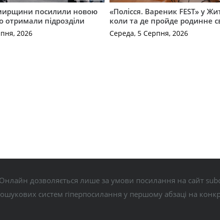
мирщини посилили новою
«Полісся. Вареник FEST» у Жи
о отримали підрозділи
коли та де пройде родинне с
рпня, 2026
Середа, 5 Серпня, 2026
Онлайн дозволяється лише за умови посилання на сайт subo
пошукових систем гіперпосилання у першому абзаці на конк