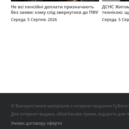
Не всі пенсійні доплати призначають
ДСНС Жито
без заяви: кому слід звернутися до ПФУ
технікою: щ
Середа, 5 Серпня, 2026
Середа, 5 Се
© Використання матеріалів з інтернет-видання Субота 
Для інтернет-видань обов’язкове пряме, відкрите для 
Умови договору оферти