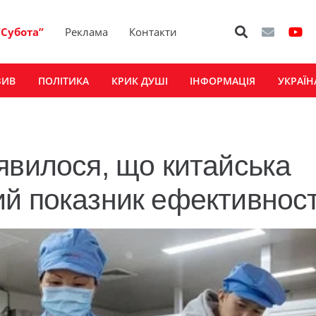
“Субота”
Реклама
Контакти
ЗИВ
ПОЛІТИКА
КРИК ДУШІ
ІНФОРМАЦІЯ
УКРАЇН
явилося, що китайська
й показник ефективност