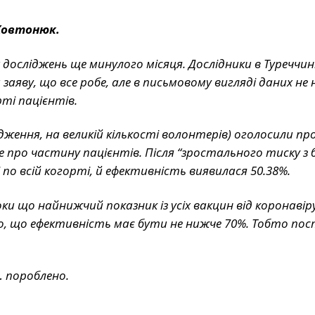
Ковтонюк.
 досліджень ще минулого місяця. Дослідники в Туреччин
заяву, що все робе, але в письмовому вигляді даних не
ті пацієнтів.
дження, на великій кількості волонтерів) оголосили пр
 про частину пацієнтів. Після “зростального тиску з 
 по всій когорті, й ефективність виявилася 50.38%.
и що найнижчий показник із усіх вакцин від коронавіру
, що ефективність має бути не нижче 70%. Тобто пос
… пороблено.