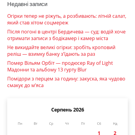
Недавні записи
Огірки тепер не ріжуть, а розбивають: літній салат,
який став хітом соцмереж
Після погоні в центрі Бердичева — суд: водій хоче
отримати записи з бодікамер і камер міста
Не викидайте великі огірки: зробіть кроповий
реліш — взимку банку з’їдають за раз
Помер Вільям Орбіт — продюсер Ray of Light
Мадонни та альбому 13 гурту Blur
Помідори з перцем за годину: закуска, яка чудово
смакує до м’яса
Серпень 2026
Пн
Вт
Ср
Чт
Пт
Сб
Нд
1
2