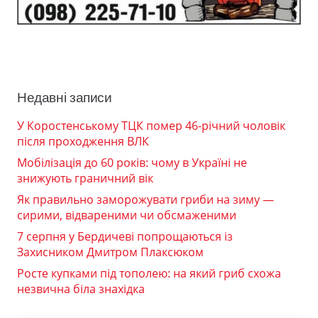
Недавні записи
У Коростенському ТЦК помер 46-річний чоловік
після проходження ВЛК
Мобілізація до 60 років: чому в Україні не
знижують граничний вік
Як правильно заморожувати гриби на зиму —
сирими, відвареними чи обсмаженими
7 серпня у Бердичеві попрощаються із
Захисником Дмитром Плаксюком
Росте купками під тополею: на який гриб схожа
незвична біла знахідка