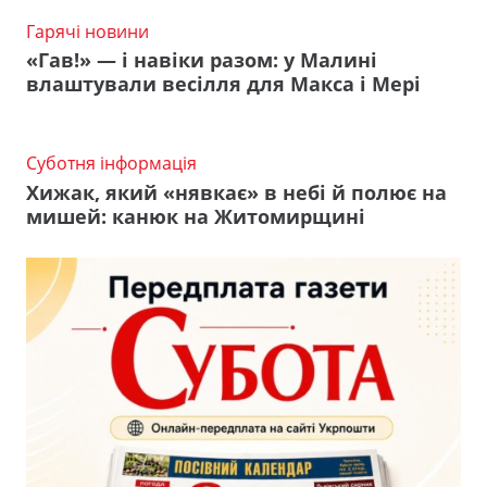
Гарячі новини
«Гав!» — і навіки разом: у Малині
влаштували весілля для Макса і Мері
Суботня інформація
Хижак, який «нявкає» в небі й полює на
мишей: канюк на Житомирщині