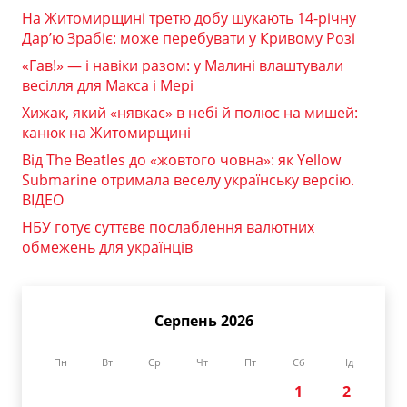
На Житомирщині третю добу шукають 14-річну
Дар’ю Зрабіє: може перебувати у Кривому Розі
«Гав!» — і навіки разом: у Малині влаштували
весілля для Макса і Мері
Хижак, який «нявкає» в небі й полює на мишей:
канюк на Житомирщині
Від The Beatles до «жовтого човна»: як Yellow
Submarine отримала веселу українську версію.
ВІДЕО
НБУ готує суттєве послаблення валютних
обмежень для українців
Серпень 2026
Пн
Вт
Ср
Чт
Пт
Сб
Нд
1
2