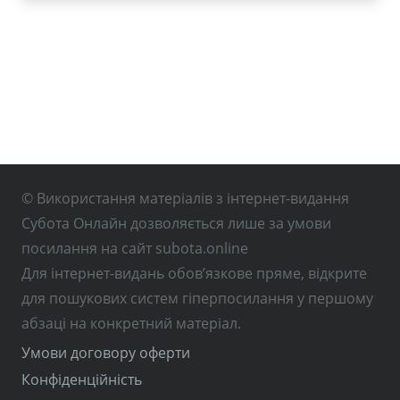
© Використання матеріалів з інтернет-видання
Субота Онлайн дозволяється лише за умови
посилання на сайт subota.online
Для інтернет-видань обов’язкове пряме, відкрите
для пошукових систем гіперпосилання у першому
абзаці на конкретний матеріал.
Умови договору оферти
Конфіденційність