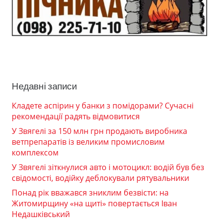
Недавні записи
Кладете аспірин у банки з помідорами? Сучасні
рекомендації радять відмовитися
У Звягелі за 150 млн грн продають виробника
ветпрепаратів із великим промисловим
комплексом
У Звягелі зіткнулися авто і мотоцикл: водій був без
свідомості, водійку деблокували рятувальники
Понад рік вважався зниклим безвісти: на
Житомирщину «на щиті» повертається Іван
Недашківський