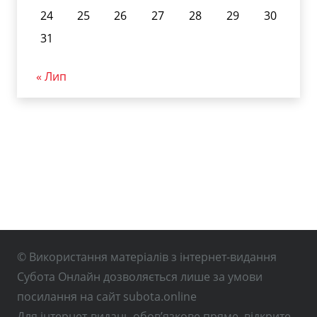
24
25
26
27
28
29
30
31
« Лип
© Використання матеріалів з інтернет-видання
Субота Онлайн дозволяється лише за умови
посилання на сайт subota.online
Для інтернет-видань обов’язкове пряме, відкрите