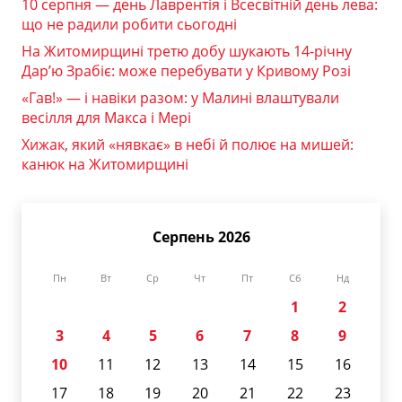
10 серпня — день Лаврентія і Всесвітній день лева:
що не радили робити сьогодні
На Житомирщині третю добу шукають 14-річну
Дар’ю Зрабіє: може перебувати у Кривому Розі
«Гав!» — і навіки разом: у Малині влаштували
весілля для Макса і Мері
Хижак, який «нявкає» в небі й полює на мишей:
канюк на Житомирщині
Серпень 2026
Пн
Вт
Ср
Чт
Пт
Сб
Нд
1
2
3
4
5
6
7
8
9
10
11
12
13
14
15
16
17
18
19
20
21
22
23