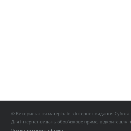
© Використання матеріалів з інтернет-видання Субота 
Для інтернет-видань обов’язкове пряме, відкрите для 
Умови договору оферти