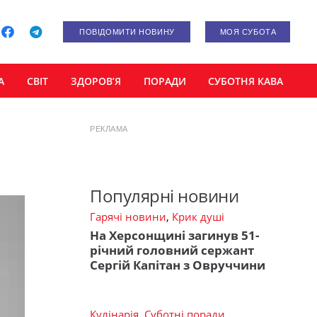
ПОВІДОМИТИ НОВИНУ
МОЯ СУБОТА
А
СВІТ
ЗДОРОВ’Я
ПОРАДИ
СУБОТНЯ КАВА
РЕКЛАМА
Популярні новини
Гарячі новини
,
Крик душі
На Херсонщині загинув 51-
річний головний сержант
Сергій Капітан з Овруччини
Кулінарія
,
Суботні поради