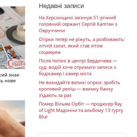
Недавні записи
На Херсонщині загинув 51-річний
головний сержант Сергій Капітан з
Овруччини
Огірки тепер не ріжуть, а розбивають:
літній салат, який став хітом
соцмереж
Після погоні в центрі Бердичева —
суд: водій хоче отримати записи з
бодікамер і камер міста
кий знак
сь нове
Не викидайте великі огірки: зробіть
кроповий реліш — взимку банку
з’їдають за раз
Помер Вільям Орбіт — продюсер Ray
of Light Мадонни та альбому 13 гурту
Blur