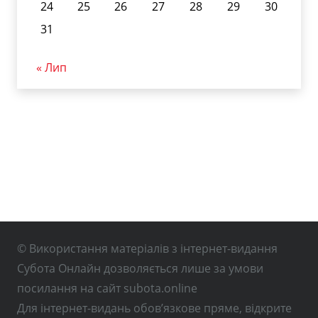
24
25
26
27
28
29
30
31
« Лип
© Використання матеріалів з інтернет-видання
Субота Онлайн дозволяється лише за умови
посилання на сайт subota.online
Для інтернет-видань обов’язкове пряме, відкрите