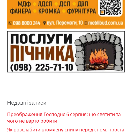
Недавні записи
Преображення Господнє 6 серпня: що святити та
чого не варто робити
Як розслабити втомлену спину перед сном: проста