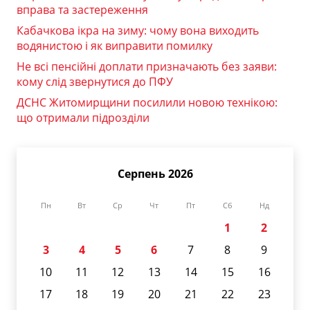
вправа та застереження
Кабачкова ікра на зиму: чому вона виходить
водянистою і як виправити помилку
Не всі пенсійні доплати призначають без заяви:
кому слід звернутися до ПФУ
ДСНС Житомирщини посилили новою технікою:
що отримали підрозділи
Серпень 2026
Пн
Вт
Ср
Чт
Пт
Сб
Нд
1
2
3
4
5
6
7
8
9
10
11
12
13
14
15
16
17
18
19
20
21
22
23