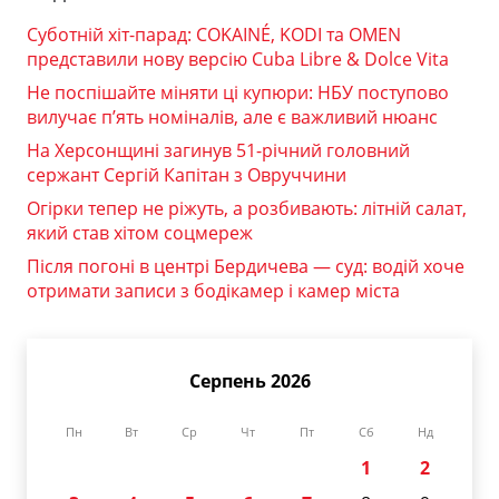
Суботній хіт-парад: COKAINÉ, KODI та OMEN
представили нову версію Cuba Libre & Dolce Vita
Не поспішайте міняти ці купюри: НБУ поступово
вилучає п’ять номіналів, але є важливий нюанс
На Херсонщині загинув 51-річний головний
сержант Сергій Капітан з Овруччини
Огірки тепер не ріжуть, а розбивають: літній салат,
який став хітом соцмереж
Після погоні в центрі Бердичева — суд: водій хоче
отримати записи з бодікамер і камер міста
Серпень 2026
Пн
Вт
Ср
Чт
Пт
Сб
Нд
1
2