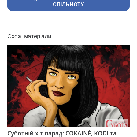
СПІЛЬНОТУ
Схожі матеріали
Суботній хіт-парад: COKAINÉ, KODI та