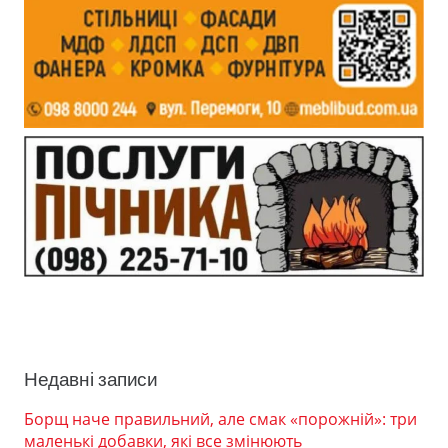
Недавні записи
Борщ наче правильний, але смак «порожній»: три
маленькі добавки, які все змінюють