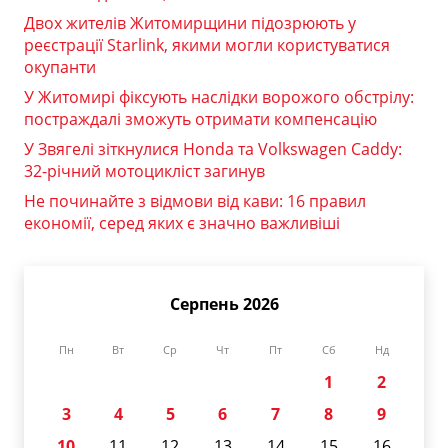
Двох жителів Житомирщини підозрюють у
реєстрації Starlink, якими могли користуватися
окупанти
У Житомирі фіксують наслідки ворожого обстрілу:
постраждалі зможуть отримати компенсацію
У Звягелі зіткнулися Honda та Volkswagen Caddy:
32-річний мотоцикліст загинув
Не починайте з відмови від кави: 16 правил
економії, серед яких є значно важливіші
Серпень 2026
Пн
Вт
Ср
Чт
Пт
Сб
Нд
1
2
3
4
5
6
7
8
9
10
11
12
13
14
15
16