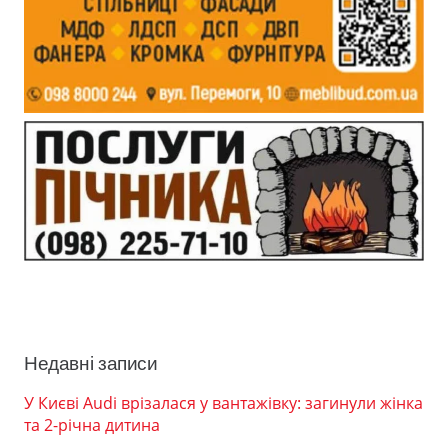
Недавні записи
У Києві Audi врізалася у вантажівку: загинули жінка
та 2-річна дитина