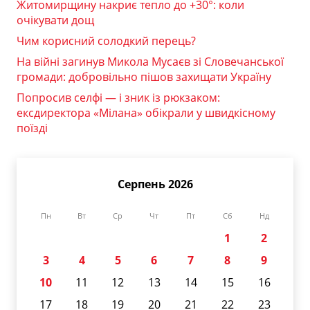
Житомирщину накриє тепло до +30°: коли
очікувати дощ
Чим корисний солодкий перець?
На війні загинув Микола Мусаєв зі Словечанської
громади: добровільно пішов захищати Україну
Попросив селфі — і зник із рюкзаком:
ексдиректора «Мілана» обікрали у швидкісному
поїзді
Серпень 2026
Пн
Вт
Ср
Чт
Пт
Сб
Нд
1
2
3
4
5
6
7
8
9
10
11
12
13
14
15
16
17
18
19
20
21
22
23