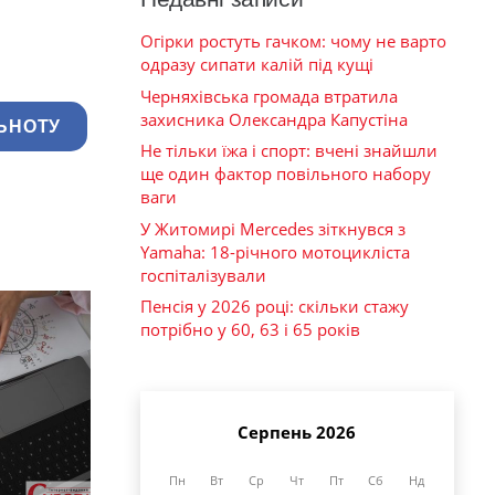
Огірки ростуть гачком: чому не варто
одразу сипати калій під кущі
Черняхівська громада втратила
захисника Олександра Капустіна
ЬНОТУ
Не тільки їжа і спорт: вчені знайшли
ще один фактор повільного набору
ваги
У Житомирі Mercedes зіткнувся з
Yamaha: 18-річного мотоцикліста
госпіталізували
Пенсія у 2026 році: скільки стажу
потрібно у 60, 63 і 65 років
Серпень 2026
Пн
Вт
Ср
Чт
Пт
Сб
Нд