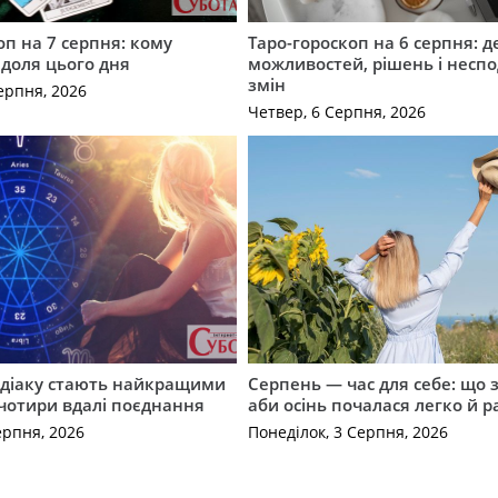
оп на 7 серпня: кому
Таро-гороскоп на 6 серпня: д
 доля цього дня
можливостей, рішень і неспо
змін
ерпня, 2026
Четвер, 6 Серпня, 2026
одіаку стають найкращими
Серпень — час для себе: що 
чотири вдалі поєднання
аби осінь почалася легко й р
ерпня, 2026
Понеділок, 3 Серпня, 2026