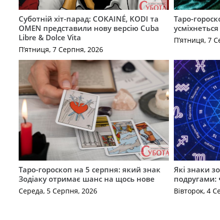
Суботній хіт-парад: COKAINÉ, KODI та
Таро-гороск
OMEN представили нову версію Cuba
усміхнеться
Libre & Dolce Vita
П’ятниця, 7 С
П’ятниця, 7 Серпня, 2026
Таро-гороскоп на 5 серпня: який знак
Які знаки з
Зодіаку отримає шанс на щось нове
подругами: 
Середа, 5 Серпня, 2026
Вівторок, 4 С