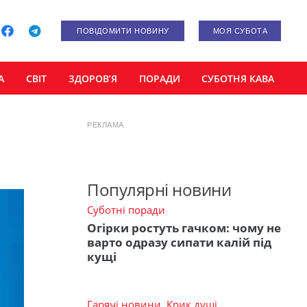
ПОВІДОМИТИ НОВИНУ
МОЯ СУБОТА
А
СВІТ
ЗДОРОВ’Я
ПОРАДИ
СУБОТНЯ КАВА
РЕКЛАМА
Популярні новини
Суботні поради
Огірки ростуть гачком: чому не
варто одразу сипати калій під
кущі
Гарячі новини
,
Крик душі