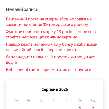
Недавні записи
Вантажний потяг на смерть збив чоловіка на
залізничній станції Житомирського району
Художник побачив море у 13 років — через пів
століття написав цю сонячну картину
Навіщо класти зелений чай у банку з кабачками:
незвичайний спосіб зберегти хрускіт
Як заощадити пальне: 10 простих хитрощів для
водіїв
Небезпечні грибні прикмети: як не отруїтися
Серпень 2026
Пн
Вт
Ср
Чт
Пт
Сб
Нд
1
2