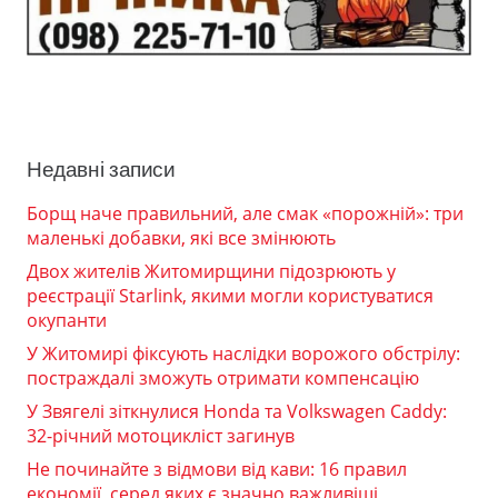
Недавні записи
Борщ наче правильний, але смак «порожній»: три
маленькі добавки, які все змінюють
Двох жителів Житомирщини підозрюють у
реєстрації Starlink, якими могли користуватися
окупанти
У Житомирі фіксують наслідки ворожого обстрілу:
постраждалі зможуть отримати компенсацію
У Звягелі зіткнулися Honda та Volkswagen Caddy:
32-річний мотоцикліст загинув
Не починайте з відмови від кави: 16 правил
економії, серед яких є значно важливіші