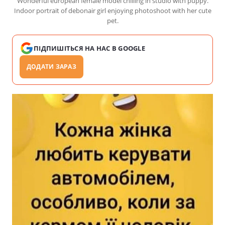
Wonderful european female model chilling in studio with puppy.
Indoor portrait of debonair girl enjoying photoshoot with her cute
pet.
ПІДПИШІТЬСЯ НА НАС В GOOGLE
ДОДАТИ ЗАРАЗ