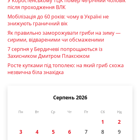
У Коростенському ТЦК помер 46-річний чоловік
після проходження ВЛК
Мобілізація до 60 років: чому в Україні не
знижують граничний вік
Як правильно заморожувати гриби на зиму —
сирими, відвареними чи обсмаженими
7 серпня у Бердичеві попрощаються із
Захисником Дмитром Плаксюком
Росте купками під тополею: на який гриб схожа
незвична біла знахідка
Серпень 2026
Пн
Вт
Ср
Чт
Пт
Сб
Нд
1
2
3
4
5
6
7
8
9