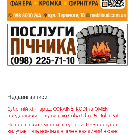
Недавні записи
Суботній хіт-парад: COKAINÉ, KODI та OMEN
представили нову версію Cuba Libre & Dolce Vita
Не поспішайте міняти ці купюри: НБУ поступово
вилучає п’ять номіналів, але є важливий нюанс