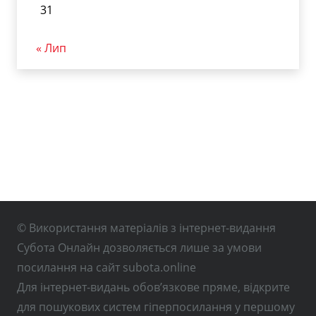
31
« Лип
© Використання матеріалів з інтернет-видання
Субота Онлайн дозволяється лише за умови
посилання на сайт subota.online
Для інтернет-видань обов’язкове пряме, відкрите
для пошукових систем гіперпосилання у першому