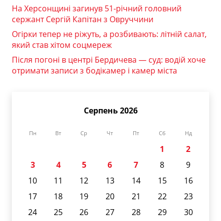
На Херсонщині загинув 51-річний головний
сержант Сергій Капітан з Овруччини
Огірки тепер не ріжуть, а розбивають: літній салат,
який став хітом соцмереж
Після погоні в центрі Бердичева — суд: водій хоче
отримати записи з бодікамер і камер міста
Серпень 2026
Пн
Вт
Ср
Чт
Пт
Сб
Нд
1
2
3
4
5
6
7
8
9
10
11
12
13
14
15
16
17
18
19
20
21
22
23
24
25
26
27
28
29
30