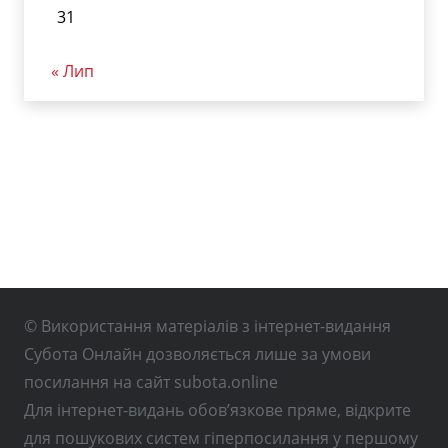
31
« Лип
© Використання матеріалів з інтернет-видання
Субота Онлайн дозволяється лише за умови
посилання на сайт subota.online
Для інтернет-видань обов’язкове пряме, відкрите
для пошукових систем гіперпосилання у першому