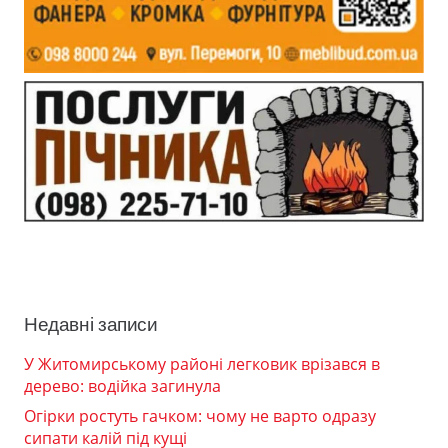
Недавні записи
У Житомирському районі легковик врізався в
дерево: водійка загинула
Огірки ростуть гачком: чому не варто одразу
сипати калій під кущі