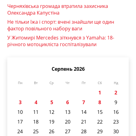
Черняхівська громада втратила захисника
Олександра Капустіна
Не тільки їжа і спорт: вчені знайшли ще один
фактор повільного набору ваги
У Житомирі Mercedes зіткнувся з Yamaha: 18-
річного мотоцикліста госпіталізували
Серпень 2026
Пн
Вт
Ср
Чт
Пт
Сб
Нд
1
2
3
4
5
6
7
8
9
10
11
12
13
14
15
16
17
18
19
20
21
22
23
24
25
26
27
28
29
30