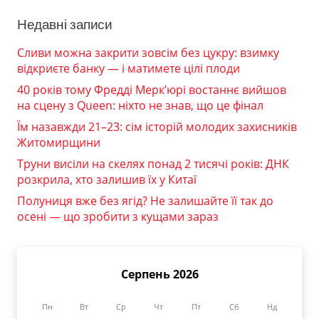
Недавні записи
Сливи можна закрити зовсім без цукру: взимку
відкриєте банку — і матимете цілі плоди
40 років тому Фредді Мерк’юрі востаннє вийшов
на сцену з Queen: ніхто не знав, що це фінал
Їм назавжди 21–23: сім історій молодих захисників
Житомирщини
Труни висіли на скелях понад 2 тисячі років: ДНК
розкрила, хто залишив їх у Китаї
Полуниця вже без ягід? Не залишайте її так до
осені — що зробити з кущами зараз
Серпень 2026
Пн
Вт
Ср
Чт
Пт
Сб
Нд