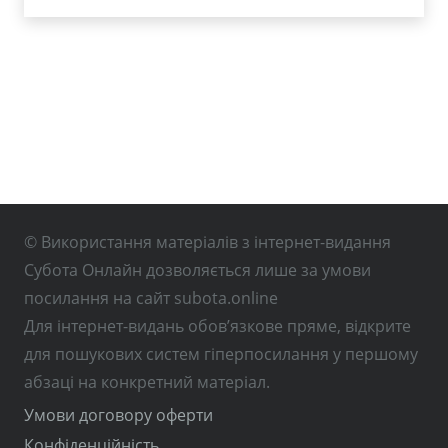
© Використання матеріалів з інтернет-видання
Субота Онлайн дозволяється лише за умови
посилання на сайт subota.online
Для інтернет-видань обов’язкове пряме, відкрите
для пошукових систем гіперпосилання у першому
абзаці на конкретний матеріал.
Умови договору оферти
Конфіденційність