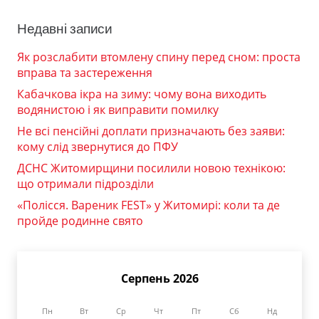
Недавні записи
Як розслабити втомлену спину перед сном: проста
вправа та застереження
Кабачкова ікра на зиму: чому вона виходить
водянистою і як виправити помилку
Не всі пенсійні доплати призначають без заяви:
кому слід звернутися до ПФУ
ДСНС Житомирщини посилили новою технікою:
що отримали підрозділи
«Полісся. Вареник FEST» у Житомирі: коли та де
пройде родинне свято
Серпень 2026
Пн
Вт
Ср
Чт
Пт
Сб
Нд