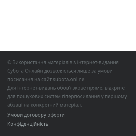
© Використання матеріалів з інтернет-видання
Субота Онлайн дозволяється лише за умови
посилання на сайт subota.online
Для інтернет-видань обов’язкове пряме, відкрите
для пошукових систем гіперпосилання у першому
абзаці на конкретний матеріал.
Умови договору оферти
Конфіденційність