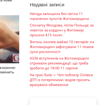
Недавні записи
Негода залишила без світла 11
населених пунктів Житомирщини
Спочатку Молдова, потім Польща: за
«квиток за кордон» у Житомирі
просили $15 тисяч
Вогонь охопив майже 10 гектарів: на
Житомирщині зафіксували 11 пожеж
сухої рослинності
4336 вступників на Житомирщині
отримали рекомендації: що треба
 кохання:
зробити до 18:00 11 серпня
 змінить
На трасі Київ — Чоп поблизу Оліївки
ДТП із потерпілими: водіїв просять
врахувати обмеження