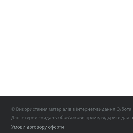
© Використання матеріалів з інтернет-видання Субота 
Для інтернет-видань обов’язкове пряме, відкрите для 
Умови договору оферти