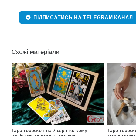
ПІДПИСАТИСЬ НА TELEGRAM КАНАЛ
Схожі матеріали
Таро-гороскоп на 7 серпня: кому
Таро-гороск
усміхнеться доля цього дня
можливостей