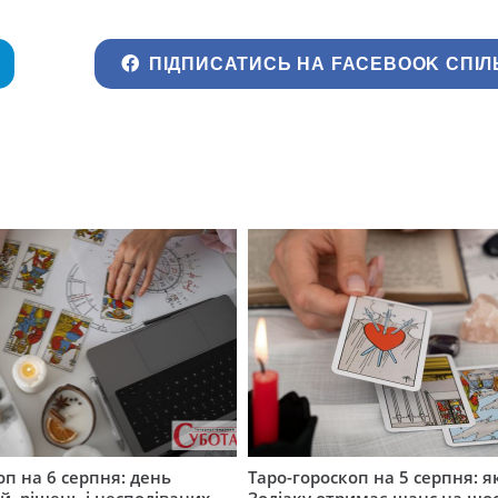
ПІДПИСАТИСЬ НА FACEBOOK СПІЛ
оп на 6 серпня: день
Таро-гороскоп на 5 серпня: я
, рішень і несподіваних
Зодіаку отримає шанс на що