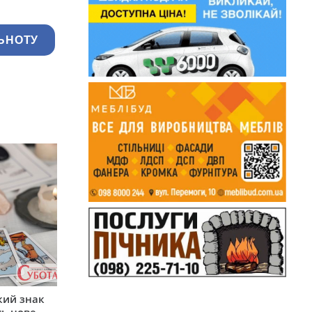
ЬНОТУ
кий знак
сь нове