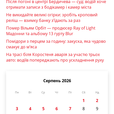
Після погоні в центрі Бердичева — суд: водій хоче
отримати записи з бодікамер і камер міста
Не викидайте великі огірки: зробіть кроповий
реліш — взимку банку з’їдають за раз
Помер Вільям Орбіт — продюсер Ray of Light
Мадонни та альбому 13 гурту Blur
Помідори з перцем за годину: закуска, яка чудово
смакує до м’яса
На трасі біля Коростеня аварія за участю трьох
авто: водіїв попереджають про ускладнення руху
Серпень 2026
Пн
Вт
Ср
Чт
Пт
Сб
Нд
1
2
3
4
5
6
7
8
9