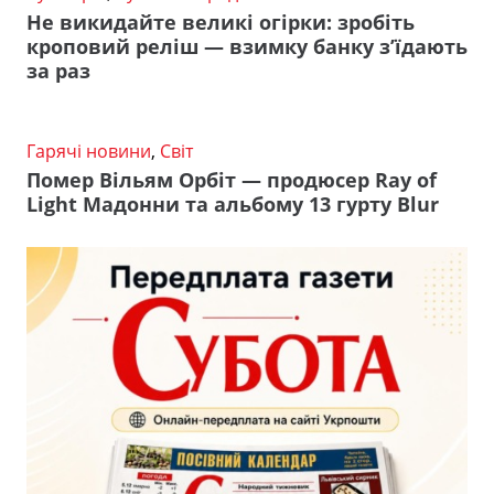
Не викидайте великі огірки: зробіть
кроповий реліш — взимку банку з’їдають
за раз
Гарячі новини
,
Світ
Помер Вільям Орбіт — продюсер Ray of
Light Мадонни та альбому 13 гурту Blur