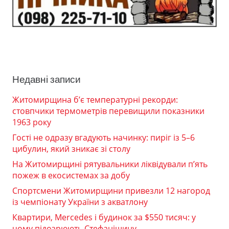
Недавні записи
Житомирщина б’є температурні рекорди:
стовпчики термометрів перевищили показники
1963 року
Гості не одразу вгадують начинку: пиріг із 5–6
цибулин, який зникає зі столу
На Житомирщині рятувальники ліквідували п’ять
пожеж в екосистемах за добу
Спортсмени Житомирщини привезли 12 нагород
із чемпіонату України з акватлону
Квартири, Mercedes і будинок за $550 тисяч: у
чому підозрюють Стефанішину