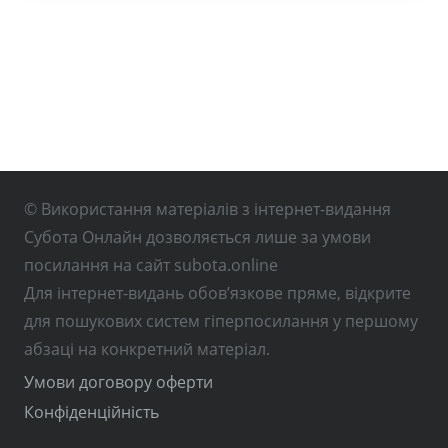
© Використання матеріалів з інтернет-видання
Субота Онлайн дозволяється лише за умови
посилання на сайт subota.online
Для інтернет-видань обов’язкове пряме, відкрите
для пошукових систем гіперпосилання у першому
абзаці на конкретний матеріал.
Умови договору оферти
Конфіденційність