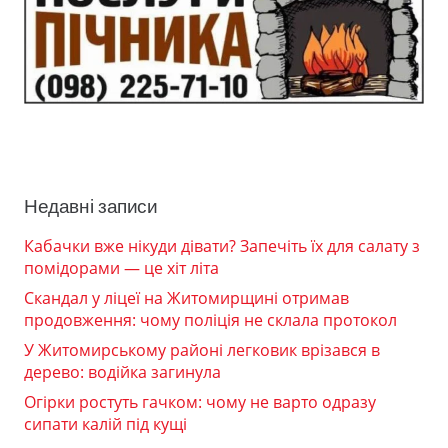
Недавні записи
Кабачки вже нікуди дівати? Запечіть їх для салату з
помідорами — це хіт літа
Скандал у ліцеї на Житомирщині отримав
продовження: чому поліція не склала протокол
У Житомирському районі легковик врізався в
дерево: водійка загинула
Огірки ростуть гачком: чому не варто одразу
сипати калій під кущі