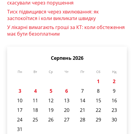
скасували через порушення
Тиск підвищився через хвилювання: як
заспокоїтися і коли викликати швидку
У лікарні вимагають гроші за КТ: коли обстеження
має бути безоплатним
Серпень 2026
Пн
Вт
Ср
Чт
Пт
Сб
Нд
1
2
3
4
5
6
7
8
9
10
11
12
13
14
15
16
17
18
19
20
21
22
23
24
25
26
27
28
29
30
31