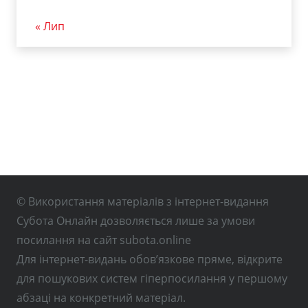
« Лип
© Використання матеріалів з інтернет-видання
Субота Онлайн дозволяється лише за умови
посилання на сайт subota.online
Для інтернет-видань обов’язкове пряме, відкрите
для пошукових систем гіперпосилання у першому
абзаці на конкретний матеріал.