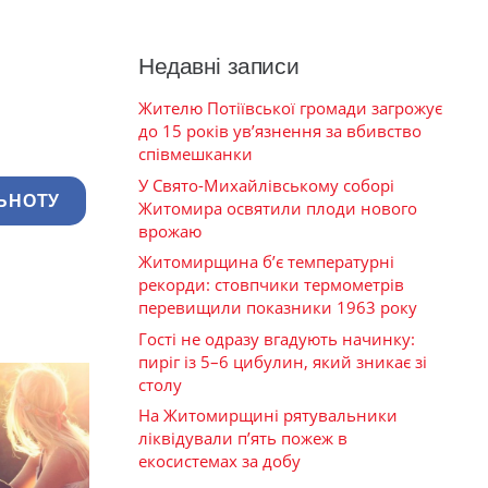
Недавні записи
Жителю Потіївської громади загрожує
до 15 років ув’язнення за вбивство
співмешканки
У Свято-Михайлівському соборі
ЬНОТУ
Житомира освятили плоди нового
врожаю
Житомирщина б’є температурні
рекорди: стовпчики термометрів
перевищили показники 1963 року
Гості не одразу вгадують начинку:
пиріг із 5–6 цибулин, який зникає зі
столу
На Житомирщині рятувальники
ліквідували п’ять пожеж в
екосистемах за добу