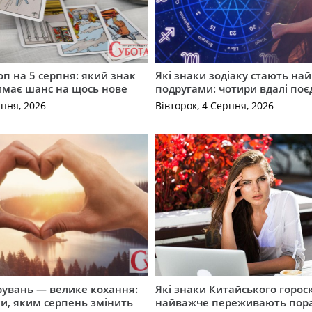
оп на 5 серпня: який знак
Які знаки зодіаку стають н
имає шанс на щось нове
подругами: чотири вдалі по
рпня, 2026
Вівторок, 4 Серпня, 2026
рувань — велике кохання:
Які знаки Китайського горос
и, яким серпень змінить
найважче переживають пор