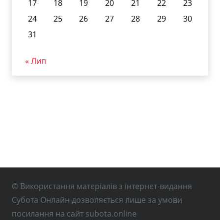
17
18
19
20
21
22
23
24
25
26
27
28
29
30
31
« Лип
© Використання матеріалів з інтернет-видання
Субота Онлайн дозволяється лише за умови
посилання на сайт subota.online