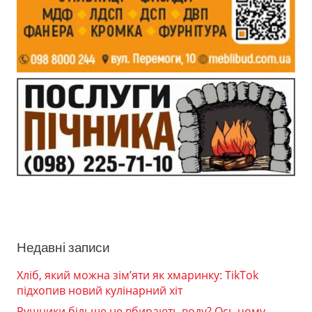
Недавні записи
Хліб, який можна зім’яти як хмаринку: TikTok
підхопив новий кулінарний хіт
Рушники більше не вбирають воду? Ось чому