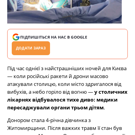
ПІДПИШІТЬСЯ НА НАС В GOOGLE
ДОДАТИ ЗАРАЗ
Під час однієї з найстрашніших ночей для Києва
— коли російські ракети й дрони масово
атакували столицю, коли місто здригалося від
вибухів, а небо горіло від вогню —
у столичних
лікарнях відбувалося тихе диво: медики
пересаджували органи трьом дітям
.
Донором стала 4-річна дівчинка з
Житомирщини. Після важких травм її стан був