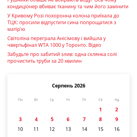
кондиціонер вбиває тканину та чим його замінити
У Кривому Розі похоронна колона приїхала до
ТЦК: просили відпустити сина попрощатися з
матір’ю
Світоліна переграла Анісімову і вийшла у
чвертьфінал WTA 1000 у Торонто. Відео
Забудьте про забитий злив: одна склянка солі
прочистить труби за 20 хвилин
Серпень 2026
Пн
Вт
Ср
Чт
Пт
Сб
Нд
1
2
3
4
5
6
7
8
9
10
11
12
13
14
15
16