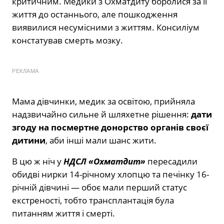
критичним. Медики з Охматдиту боролися за її
життя до останнього, але пошкодження
виявилися несумісними з життям. Консиліум
констатував смерть мозку.
РЕКЛАМА
Мама дівчинки, медик за освітою, прийняла
надзвичайно сильне й шляхетне рішення:
дати
згоду на посмертне донорство органів своєї
дитини
, аби інші мали шанс жити.
В цю ж ніч у
НДСЛ «Охматдит»
пересадили
обидві нирки 14-річному хлопцю та печінку 16-
річній дівчині — обоє мали перший статус
екстреності, тобто трансплантація була
питанням життя і смерті.