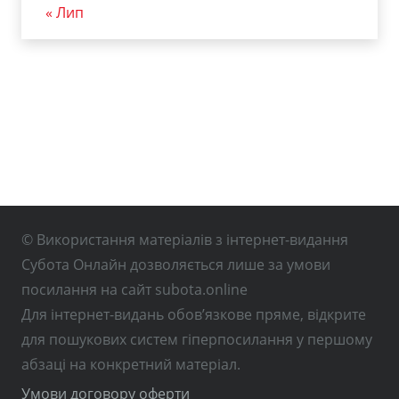
« Лип
© Використання матеріалів з інтернет-видання
Субота Онлайн дозволяється лише за умови
посилання на сайт subota.online
Для інтернет-видань обов’язкове пряме, відкрите
для пошукових систем гіперпосилання у першому
абзаці на конкретний матеріал.
Умови договору оферти