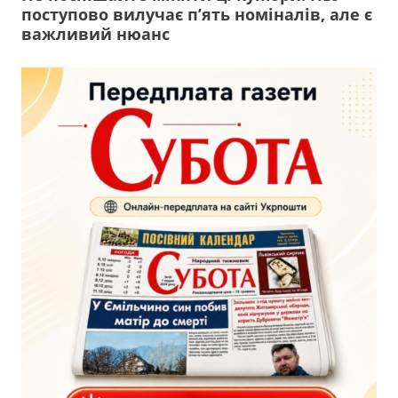
поступово вилучає п’ять номіналів, але є
важливий нюанс