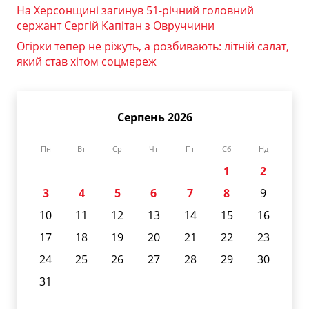
На Херсонщині загинув 51-річний головний
сержант Сергій Капітан з Овруччини
Огірки тепер не ріжуть, а розбивають: літній салат,
який став хітом соцмереж
Серпень 2026
Пн
Вт
Ср
Чт
Пт
Сб
Нд
1
2
3
4
5
6
7
8
9
10
11
12
13
14
15
16
17
18
19
20
21
22
23
24
25
26
27
28
29
30
31