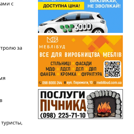
ами с
тролю за
мя
в
туристы,