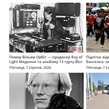
Помер Вільям Орбіт — продюсер Ray of
Підліток від
Light Мадонни та альбому 13 гурту Blur
Бангкока: з
П’ятниця, 7 Серпня, 2026
П’ятниця, 7 С