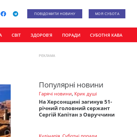
ПОВІДОМИТИ НОВИНУ
МОЯ СУБОТА
А
СВІТ
ЗДОРОВ’Я
ПОРАДИ
СУБОТНЯ КАВА
РЕКЛАМА
Популярні новини
Гарячі новини
,
Крик душі
На Херсонщині загинув 51-
річний головний сержант
Сергій Капітан з Овруччини
Кулінарія
,
Суботні поради