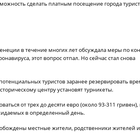
можность сделать платным посещение города турист
неции в течение многих лет обсуждала меры по кон
онавируса, этот вопрос отпал. Но сейчас стал снова
от потенциальных туристов заранее резервировать вре
сторическому центру установят турникеты.
аться от трех до десяти евро (около 93-311 гривен), 
ожидаемых в определенный день.
вобождены местные жители, родственники жителей и 