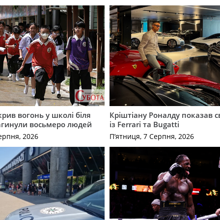
крив вогонь у школі біля
Кріштіану Роналду показав с
агинули восьмеро людей
із Ferrari та Bugatti
ерпня, 2026
П’ятниця, 7 Серпня, 2026