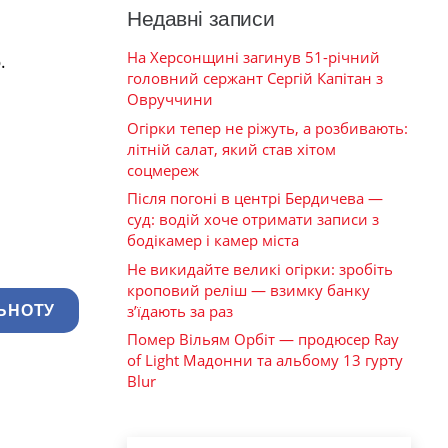
Недавні записи
На Херсонщині загинув 51-річний
.
головний сержант Сергій Капітан з
Овруччини
Огірки тепер не ріжуть, а розбивають:
літній салат, який став хітом
соцмереж
Після погоні в центрі Бердичева —
суд: водій хоче отримати записи з
бодікамер і камер міста
Не викидайте великі огірки: зробіть
кроповий реліш — взимку банку
з’їдають за раз
ЬНОТУ
Помер Вільям Орбіт — продюсер Ray
of Light Мадонни та альбому 13 гурту
Blur