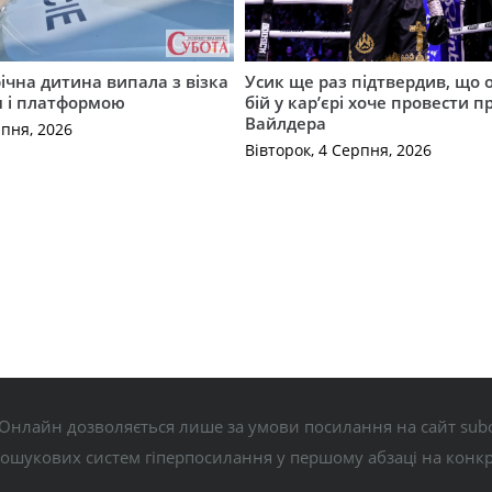
річна дитина випала з візка
Усик ще раз підтвердив, що 
м і платформою
бій у кар’єрі хоче провести п
Вайлдера
рпня, 2026
Вівторок, 4 Серпня, 2026
Онлайн дозволяється лише за умови посилання на сайт subo
пошукових систем гіперпосилання у першому абзаці на конк