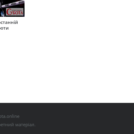
останній
роти
ta.online
ретний матеріал.