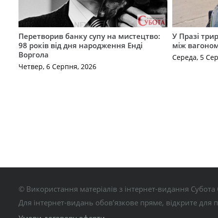
Перетворив банку супу на мистецтво:
У Празі три
98 років від дня народження Енді
між вагоно
Воргола
Середа, 5 Се
Четвер, 6 Серпня, 2026
© Використання матеріалів з інтернет-видання Субота 
Для інтернет-видань обов’язкове пряме, відкрите для 
Умови договору оферти