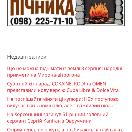
Недавні записи
Що не можна піднімати із землі 8 серпня: народні
прикмети на Мирона-вітрогона
Суботній хіт-парад: COKAINÉ, KODI та OMEN
представили нову версію Cuba Libre & Dolce Vita
Не поспішайте міняти ці купюри: НБУ поступово
вилучає п’ять номіналів, але є важливий нюанс
На Херсонщині загинув 51-річний головний
сержант Сергій Капітан з Овруччини
Огірки тепер не ріжуть, а розбивають: літній салат,