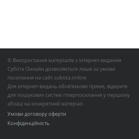
© Використання матеріалів з інтернет-видання
Субота Онлайн дозволяється лише за умови
посилання на сайт subota.online
Для інтернет-видань обов’язкове пряме, відкрите
для пошукових систем гіперпосилання у першому
абзаці на конкретний матеріал.
Умови договору оферти
Конфіденційність